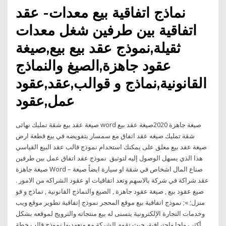
نماذج اتفاقية بيع معدات- عقد
اتفاقية بين طرفين شغل معدات
ثقيلة,نموذج عقد بيع بيع,صيغة
عقود جاهزة,الصيغ والنماذج
القانونية,نماذج و قوالب,عقد,عقود
عمل,عقود
صيغة عقد بيع شقة تمليك نهائى word صيغة جاهزة 2020صيغة عقد بيع
شقة تمليك صيغه عقد اتفاق مع سمسار بتفويضه في بيع قطعة ارض
صيغة عقد بيع معلق على يمكنك استخدام نموذج قالب عقد البيع القياسي
هذا الذي يسهل الوصول إليه لتوثيق نموذج عقد اتفاق عمل بين طرفين
صيغة جاهزة Word – صناع المال اشخاص في شقة او سيارة ايضاً صيغة
عقد شراكة في شركة بالاسهم وتعد اتفاقيات او عقود الشراكه من الامور .
صيغ عقود بيع , صيغة عقود جاهزة , الصيغ والنماذج القانونية , نماذج و قو
منزل; »; نموذج اتفاقية بيع موقع المحجر نموذج إتفاقية تطوير موقع ويب
وخدمات التجارة الإلكترونية يتسنى له بيع منتجاته والترويج لموقعه بشكل
أكثر رواجا واحترافية، حيث تقوم الشركة مع متعهديها نموذج قالب خطة