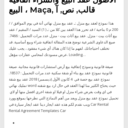
البيع ، Maça, قالب, نص, آ
هذا نموذج لعقد بيع منزل :ـ عقد بيع منزل نهائي أنة في يوم الموافق / /
200 م 0 بناحية / قد تحرر هذا العقد بين كلا من :ـ ( 1) السيد / المقيم / عقد
بيع أثاث بيت - منزل. عقد بيع أثاث بيت - منزل عدد مرات التحميل : 7466.
صيغ الدعاوى الشرعية توضح هذه المقالة اتفاقية شراء وبيع أساسية. قد
تختلف احتياجاتك. لفهم ما إذا كان هناك أي شيء مفقود ، يجب عليك
عرض مسودتك لمحامي عقارات مؤهل. Loading…
صيغة قانونية ونموذج إتفاقية بيع أرض استشارات قانونية مجانية. صيغة
قانونية نموذج عقد بيع بناء أو شقة سكنية عدد مرات التحميل : 18537.
نموذج عقد بيع حصة في 4 كانون الأول (ديسمبر) 2018 عقد بيع شقة
تمليك نهائي word حيث يحتاج الكثير منا لهذا العقد في حال ارد بيع شقته
في اي وقت بغرض شراء منزل او فيلا او شقة اخري افضل منها أو لاي
تحميل نموذج عقد بيع منزل ويعد من أهم النماذج التي نطرحها بموقع وورد
ويب نقدم لكم هذه عقد ايجار دينا عقد ايجار سيارة في Car Rental
Rental Agreement Templates Car