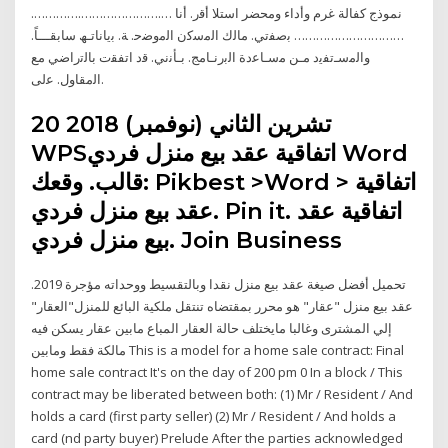
نموذج كفالة غرم وأداء ومحضر استلا أﻗر. أﻧﺎ ….………………….………….
………………………… ﺑﺻﻔﺗﻲ. ﻣﺎﻟك اﻟﻣﺳﮐن اﻟﻣوﺿﺣ. ﺔ. ﺑﯾﺎﻧﺎﺗـﮫ ﺳﺎﺑﻘـــﺎً.
واﻟﻣﺳـﺗﻔﯾد ﻣـن ﻣﺳـﺎﻋدة اﻟﺑرﻧـﺎﻣﺞ. ﺑـﺄﻧﻧﻲ. ﻗد اﺗﻔﻘت ﺑﺎﻟﺗراﺿﻲ ﻣﻊ
اﻟﻣﻘﺎول. ﻋﻟﯽ.
20 تشرين الثاني (نوفمبر) 2018
WPSاتفاقية عقد بيع منزل فردي Word
قالب. وقعك: Pikbest >Word > اتفاقية
عقد بيع منزل فردي. Pin it. اتفاقية عقد
بيع منزل فردي. Join Business
تحميل أفضل صيغة عقد بيع منزل نقدا وبالتقسيط ووحداته مؤجرة 2019.
عقد بيع منزل "عقار" هو محرر بمقتضاه تنتقل ملكية البائع للمنزل"العقار"
إلي المشترى وغالبا مايختلف حالة العقار المباع مابين عقار يسكن فيه
مالكة فقط ومابين This is a model for a home sale contract: Final
home sale contract It's on the day of 200 pm 0 In a block / This
contract may be liberated between both: (1) Mr / Resident / And
holds a card (first party seller) (2) Mr / Resident / And holds a
card (nd party buyer) Prelude After the parties acknowledged