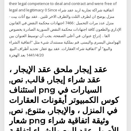
their legal competence to deal and contract and were free of
legal and legitimacy 0 Since اتفاقية شراكة تجارية اريد عقد شراء
منزل يوضح ان لطرف الثلث والطرف الاخر ثلثين . عقد بيع أثاث بيت -
منزل عدد مرات التحميل : 7466 اجتهادات محكمة النقض في القانون
الإداري والطعون كافة اجتهادات محكمة النقض السورية الصادرة بخصوص
القا .. إدراج عنوان. في أعلى الصفحة، يجب أن توسيط العنوان بين
الهوامش اليسرى واليمنى. قم بملكية مستندك شيء مثل “اتفاقية الشراء
والبيع” أو “اتفاقية شراء العقارات. عقد بيع عقار. تحديد أطراف البيع.
20‏‏/4‏‏/1441 بعد الهجرة
عقد إيجار ملحق عقد الإيجار ،
عقد شراء إيجار, قالب, نص,
استئناف png السيارات في
كوس الكمبيوتر أيقونات العقارات
في المنزل ، والإيجار, متنوع, نص,
شعار png وثيقة اتفاقية شراء
الأصول عقد البيع والشراء اتفاقية