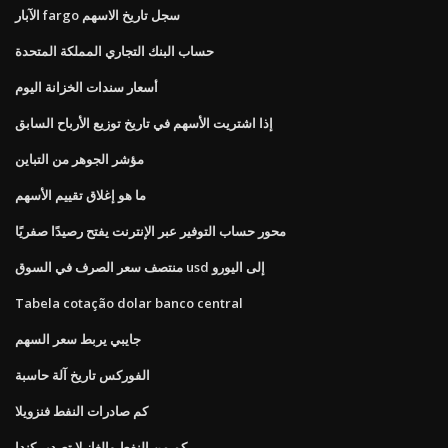
الآبار fargo سجل تاريخ الاسهم
حساب البنك التجاري المملكة المتحدة
أسعار سندات الخزانة اليوم
إذا اشتريت الأسهم في تاريخ توزيع الأرباح السابق
مؤشر الجوهر من التباين
ما هو إغلاق تقييم الأسهم
محور حساب التوفير عبر الإنترنت يفتح رصيدًا صفريًا
منتصف سعر الصرف في السوق usd إلى اليورو
Tabela cotação dolar banco central
جايبي يربط سعر السهم
الفوركس تاريخ آلة حاسبة
كم صادرات النفط فنزويلا
كم من النفط والغاز لا تصدير كندا