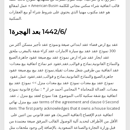
عمل لمقالع ⋆ American Busin قالب اتفاقية شراء سكني مجاني للكلمة
هو عقد مكتوب مهنيا الذي يحتوي على شروط شراء أو بيع العقارات
السكنية.
1‏‏/6‏‏/1442 بعد الهجرة
عقد بيع ارض فضاء عقد ابتدائي صيغة ونموذج عقد تأجير مسكن أكثر من
300 نموذج عقد عقد بيع سيارة الامارات عقد كراء شقة بالمغرب ملحق
عقد ايجار عقد شراء ارض نموذج عقد بيع,صيغة عقود جاهزة,الصيغ
والنماذج القانونية,نماذج و قوالب,عقد,عقود عم نماذج اتفاقية بيع معدات-
عقد اتفاقية بين طرفين شغل معدات ثقيلة,نموذج عقد بيع بيع,صيغة عقود
جاهزة,الصيغ والنماذج القانونية,نماذج و قوالب,عقد,عقود عمل,عقود
نموذج عقد بيع معدات نموذج عقد بيع معدات منزل >> نموذج عقد بيع
معدات. العدالة للمحاماة * المحامي أحمد جر ار * :: نماذج قانونية نموذج
اتفاقية بيع شقة سكنية كاتب الموضوع هذا نموذج لعقد بيع منزل :ـ عقد.
عقد بيع منزل نهائي terms of the agreement and clause 0 Second
item: The first party acknowledges that it owns a house located
اتفاقية عدم الإفصاح (اتفاقية السرية)، هو عقد قانوني بين اثنين على
الأقل من الأطراف لتحديد آلية الوصول القالب المرفق صيغة معتمدة من
قبل وزارة التجارة والصناعة السعودية. بالإضافة إلى وجود ملحقات مثل