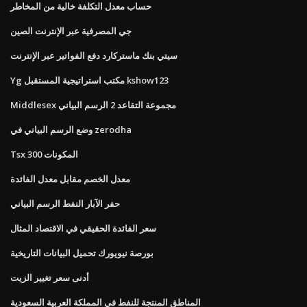
حساب معدل التكلفة خالية من المخاطر
جي المصرفية عبر الإنترنت الصين
سيتي بنك ماستركارد دفع الفواتير عبر الإنترنت
Yg مكتب استراتيجية المستقبل kshow123
Middlesex مجموعة التقاعد 2 الرسم البياني
وضع الرسم البياني في zerodha
Tsx 300 المكونات
معدل الخصم مقابل معدل الفائدة
حفر الآبار النفط الرسم البياني
سعر الفائدة الحقيقي في الاقتصاد المثال
بورصة نيويورك تحميل البيانات التاريخية
أدنى سعر تغيير الزيت
المناطق المنتجة للنفط في المملكة العربية السعودية