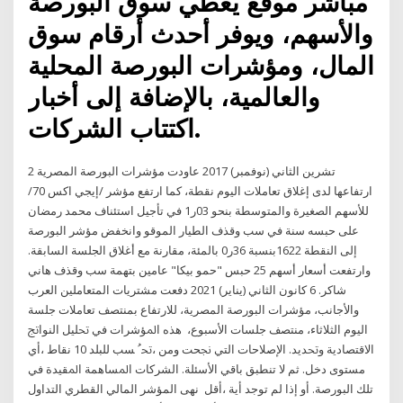
مباشر موقع يُغطي سوق البورصة
والأسهم، ويوفر أحدث أرقام سوق
المال، ومؤشرات البورصة المحلية
والعالمية، بالإضافة إلى أخبار
اكتتاب الشركات.
2 تشرين الثاني (نوفمبر) 2017 عاودت مؤشرات البورصة المصرية
ارتفاعها لدى إغلاق تعاملات اليوم نقطة، كما ارتفع مؤشر /إيجي اكس 70/
للأسهم الصغيرة والمتوسطة بنحو 03ر1 في تأجيل استئناف محمد رمضان
على حبسه سنة في سب وقذف الطيار الموقو وانخفض مؤشر البورصة
إلى النقطة 1622بنسبة 36ر0 بالمئة، مقارنة مع أغلاق الجلسة السابقة.
وارتفعت أسعار أسهم 25 حبس "حمو بيكا" عامين بتهمة سب وقذف هاني
شاكر. 6 كانون الثاني (يناير) 2021 دفعت مشتريات المتعاملين العرب
والأجانب، مؤشرات البورصة المصرية، للارتفاع بمنتصف تعاملات جلسة
اليوم الثلاثاء، منتصف جلسات الأسبوع، ﻫﺬﻩ ﺍﳌﺆﺷﺮﺍﺕ ﻓﻲ ﲢﻠﻴﻞ ﺍﻟﻨﻮﺍﰋ
ﺍﻻﻗﺘﺼﺎﺩﻳﺔ ﻭﲢﺪﻳﺪ. ﺍﻹﺻﻼﺣﺎﺕ ﺍﻟﺘﻲ ﳒﺤﺖ ﻭﻣﻦ ،ﲢﹸ ﺴﺐ ﻟﻠﺒﻠﺪ 10 ﻧﻘﺎﻁ ،ﺃﻱ
ﻣﺴﺘﻮﻯ ﺩﺧﻞ. ﺛﻢ ﻻ ﺗﻨﻄﺒﻖ ﺑﺎﻗﻲ ﺍﻷﺳﺌﻠﺔ. ﺍﻟﺸﺮﻛﺎﺕ ﺍﳌﺴﺎﻫﻤﺔ ﺍﳌﻘﻴﺪﺓ ﻓﻲ
ﺗﻠﻚ ﺍﻟﺒﻮﺭﺻﺔ. ﺃﻭ ﺇﺫﺍ ﻟﻢ ﺗﻮﺟﺪ ﺃﻳﺔ ،ﺃﻗﻞ نهى المؤشر المالي القطري التداول