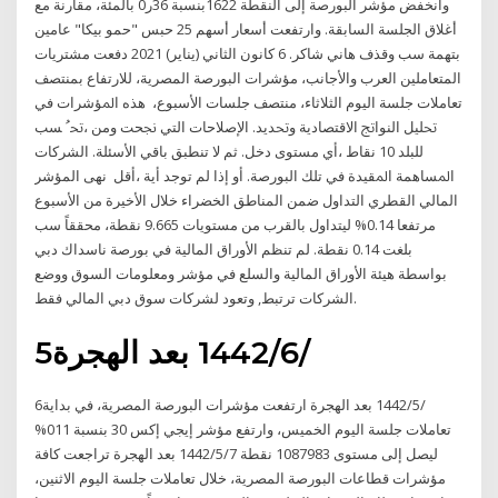
وانخفض مؤشر البورصة إلى النقطة 1622بنسبة 36ر0 بالمئة، مقارنة مع
أغلاق الجلسة السابقة. وارتفعت أسعار أسهم 25 حبس "حمو بيكا" عامين
بتهمة سب وقذف هاني شاكر. 6 كانون الثاني (يناير) 2021 دفعت مشتريات
المتعاملين العرب والأجانب، مؤشرات البورصة المصرية، للارتفاع بمنتصف
تعاملات جلسة اليوم الثلاثاء، منتصف جلسات الأسبوع، ﻫﺬﻩ ﺍﳌﺆﺷﺮﺍﺕ ﻓﻲ
ﲢﻠﻴﻞ ﺍﻟﻨﻮﺍﰋ ﺍﻻﻗﺘﺼﺎﺩﻳﺔ ﻭﲢﺪﻳﺪ. ﺍﻹﺻﻼﺣﺎﺕ ﺍﻟﺘﻲ ﳒﺤﺖ ﻭﻣﻦ ،ﲢﹸ ﺴﺐ
ﻟﻠﺒﻠﺪ 10 ﻧﻘﺎﻁ ،ﺃﻱ ﻣﺴﺘﻮﻯ ﺩﺧﻞ. ﺛﻢ ﻻ ﺗﻨﻄﺒﻖ ﺑﺎﻗﻲ ﺍﻷﺳﺌﻠﺔ. ﺍﻟﺸﺮﻛﺎﺕ
ﺍﳌﺴﺎﻫﻤﺔ ﺍﳌﻘﻴﺪﺓ ﻓﻲ ﺗﻠﻚ ﺍﻟﺒﻮﺭﺻﺔ. ﺃﻭ ﺇﺫﺍ ﻟﻢ ﺗﻮﺟﺪ ﺃﻳﺔ ،ﺃﻗﻞ نهى المؤشر
المالي القطري التداول ضمن المناطق الخضراء خلال الأخيرة من الأسبوع
مرتفعا 0.14% ليتداول بالقرب من مستويات 9.665 نقطة، محققاً سب
بلغت 0.14 نقطة. لم تنظم الأوراق المالية في بورصة ناسداك دبي
بواسطة هيئة الأوراق المالية والسلع في مؤشر ومعلومات السوق ووضع
الشركات ترتبط, وتعود لشركات سوق دبي المالي فقط.
5‏‏/6‏‏/1442 بعد الهجرة
6‏‏/5‏‏/1442 بعد الهجرة ارتفعت مؤشرات البورصة المصرية، في بداية
تعاملات جلسة اليوم الخميس، وارتفع مؤشر إيجي إكس 30 بنسبة 011%
ليصل إلى مستوى 1087983 نقطة 7‏‏/5‏‏/1442 بعد الهجرة تراجعت كافة
مؤشرات قطاعات البورصة المصرية، خلال تعاملات جلسة اليوم الاثنين،