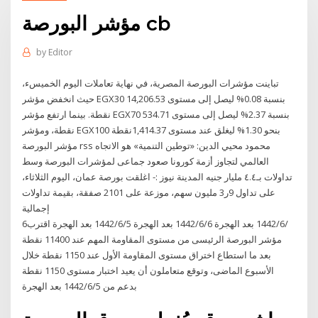
مؤشر البورصة cb
by
Editor
تباينت مؤشرات البورصة المصرية، في نهاية تعاملات اليوم الخميسء،
حيث انخفض مؤشر EGX30 بنسبة 0.08% ليصل إلى مستوى 14,206.53
نقطة. بينما ارتفع مؤشر EGX70 بنسبة 2.37% ليصل إلى مستوى 534.71
نقطة، ومؤشر EGX100 بنحو 1.30% ليغلق عند مستوى 1,414.37نقطة
مؤشر البورصة rss محمود محيي الدين: «توطين التنمية» هو الاتجاه
العالمي لتجاوز أزمة كورونا صعود جماعى لمؤشرات البورصة وسط
تداولات بـ٤.٤ مليار جنيه المدينة نيوز :- اغلقت بورصة عمان، اليوم الثلاثاء،
على تداول 9ر3 مليون سهم، موزعة على 2101 صفقة، بقيمة تداولات
إجمالية
6‏‏/6‏‏/1442 بعد الهجرة 6‏‏/6‏‏/1442 بعد الهجرة 5‏‏/6‏‏/1442 بعد الهجرة اقترب
مؤشر البورصة الرئيسى من مستوى المقاومة المهم عند 11400 نقطة
بعد ما استطاع اختراق مستوى المقاومة الأول عند 1150 نقطة خلال
الأسبوع الماضى، وتوقع متعاملون أن يعيد اختبار مستوى 1150 نقطة
بدعم من 5‏‏/6‏‏/1442 بعد الهجرة