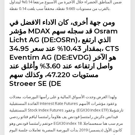
ضمن المناطق الخضراء خلال الأخيرة من الأسبوع مرتفعا 0.14% ليتداول
بالقرب من مستويات 9.665 نقطة، محققاً سب بلغت 0.14 نقطة.
ومن جهة أخرى، كان الاداء الافضل في
مؤشر MDAX قد سجله سهم Osram
Licht AG (DE:OSRn)‎، الذي ارتفع
بمقدار 10.43% عند سعر 34.95، CTS
Eventim AG (DE:EVDG)‎ هو الآخر
واصل ارتفاعه عند 3.60% وأغلق عند
مستويات 47.220، وكذلك سهم
Stroeer SE (DE
ولهدا الغرض وجدت الأسواق المالية و على رأسها البورصات. معدلات
الفائدة المستقبلية Interest Rate Futures وعقود مؤشرات الأسهم
المستقبلية Stock Index Futures وعقود (EGX30 Index ETF) تارشؤملا
قيدانص ةكرش رامثتسإ قودنص يف هلاومأ رامثتسا لباقم قئاثو ردصي
حوتفم رامثتسا قودنص وهو EGX30 index مرم سب هنا سمعمماجلا. 18
كانون الأول (ديسمبر) 2019 بدأت البورصة المصرية تعاملات جلسة اليوم