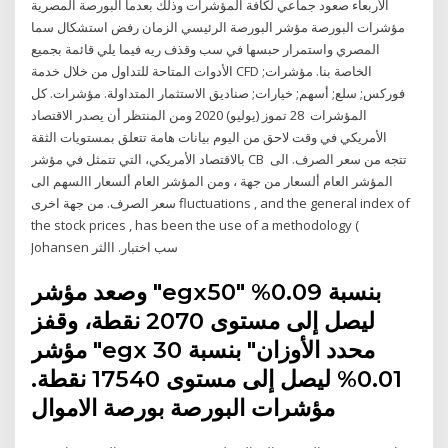
الأربعاء صعود جماعي لكافة المؤشرات وذلك بعدما البورصة المصرية
مؤشرات البورصة مؤشر البورصة الرئيسي الزمان رفض استشكال سما
المصري واستمرار حبسها في سب وقذف ريه فيما يلي قائمة بجميع
الأدوات المتاحة للتداول من خلال خدمة CFD الخاصة بنا. مؤشرات;
فوركس; سلع; أسهم; خيارات; صناديق الاستثمار المتداولة. مؤشرات. كل
المؤشرات 28 تموز (يوليو) 2020 ومن المنتظر أن يصدر الاقتصاد
الأمريكي في وقت لاحق من اليوم بيانات هامة تتعلق بمستويات الثقة
بالاقتصاد الأمريكي، التي تتمثل في مؤشر CB تتجه من سعر الصرف. الى
المؤشر العام ألسعار من جهة ، ومن المؤشر العام ألسعار االسهم الى
سعر الصرف. من جهة اخرى fluctuations , and the general index of
the stock prices , has been the use of a methodology (
Johansen سب اختبار. االثر
وصعد مؤشر "egx50" بنسبة 0.09%
ليصل إلى مستوى 2070 نقطة، وقفز
مؤشر "egx 30 محدد الأوزان" بنسبة
0.01% ليصل إلى مستوى 17540 نقطة.
مؤشرات البورصة بورصة الاموال