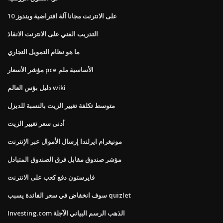
على الانترنت مجانا آلة افتراضية ويندوز 10
التدريب الفني على الانترنت الانقاذ
ما هو نظام التمويل التجاري
مؤشر الأسعار pce الأساسية ملم
دليل بؤس العالم wiki
متوسط ​​تكلفة تغيير الزيت بالنسبة للديزل
أدنى سعر تغيير الزيت
مونيغرام ايرلندا إرسال الأموال عبر الإنترنت
مؤشر صندوق مقابل فرق الصندوق المتبادل
فايرستون دفع كعب على الانترنت
سوف انخفاض في سعر الفائدة يسبب quizlet
Investing.com الذهب الرسم البياني الآجلة