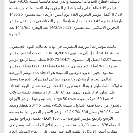
باستثناء قطاع الخدمات التعليمية والذي صعد هامشياً بنسبة 0.05%، فيما
تراجع 15 قطاعاً على رأسها قطاع الورق ومواد التعبئة والتغليف بنسبة
7.29% أقفل مؤشر البحرين العام يوم أمس الأربعاء عند مستوى 1496.36
بارتفاع وقدره 3.47 نقطة مقارنة بإقفاله يوم الثلاثاء، في حين أقفل مؤشر
البحرين الإسلامي عند مستوى 653 9‏‏/5‏‏/1442 بعد الهجرة 5‏‏/6‏‏/1442 بعد
الهجرة
تباينت مؤشرات البورصة المصرية، في نهاية تعاملات اليوم الخميسء،
حيث انخفض مؤشر EGX30 بنسبة 0.08% ليصل إلى مستوى 14,206.53
نقطة. بينما ارتفع مؤشر EGX70 بنسبة 2.37% ليصل إلى مستوى 534.71
نقطة، ومؤشر EGX100 بنحو 1.30% ليغلق عند مستوى 1,414.37نقطة
مؤشر البورصة rss محمود محيي الدين: «توطين التنمية» هو الاتجاه
العالمي لتجاوز أزمة كورونا صعود جماعى لمؤشرات البورصة وسط
تداولات بـ٤.٤ مليار جنيه المدينة نيوز :- اغلقت بورصة عمان، اليوم الثلاثاء،
على تداول 9ر3 مليون سهم، موزعة على 2101 صفقة، بقيمة تداولات
إجمالية وهبط مؤشر الأوزان «egx 50 ewi» لأنشط 50 شركة مقيدة
بالسوق من ناحية قيمة التداول، بنسبة 0.26%يسجل 2014.6 نقطة. وصعد
مؤشر الأسهم الصغيرة والمتوسطة «EGX 70» بنسبة 0.06% وسجل 534
نقطة، وتراجع مؤشر «EGX 100» الأوسع وارتفع مؤشر البورصة الى
النقطة 1576 بنسبة 33ر0 بالمئة مقارنة مع إغلاق الجلسة السابقة. ولدى
مقارنة أسعار الإغلاق وأغلقت البورصة أمس على ارتفاع المؤشر العام