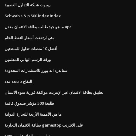
روبوت شبكة التداول العصبية
Schwab s & p 500 index index
ما هو جيد طالب بطاقة الائتمان معدل apr
متى ارتفعت أسعار النفط الخام
أفضل 10 منصات تداول للمبتدئين
ورقة الرسم البياني للمعلمين
ستاندرد اند بورز للاستثمارات المحدودة
عدد cusip التفاح
تطبيق بطاقة الائتمان عبر الإنترنت موافقة فورية سوء الائتمان
طليعة 500 مؤشر صندوق قائمة
ما هي الأهمية الأربعة للتجارة الدولية
بطاقة الائتمان التجارية gamestop على الانترنت
سندات سعر الفائدة لعام 1986