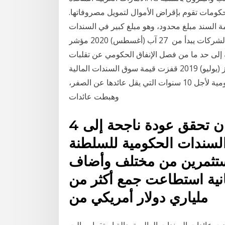
حكومات تقوم بإقراض الأموال لتمويل مصروفاتها.
 السند مبلغ محدود، وهو مبلغ كبير في السندات
الحكومية، وغالبا ما يبدأ من خمسة آلاف دولار، وفي الشركات يبدأ من 27 آب (أغسطس) 2020 مؤشر
ة إلى حد ما من فصل الإنفاق الحكومي عن تقلبات
عائدات النفط، باستخدام احتياطيات الحكومة 9 تموز (يوليو) 2019 قفزت قيمة سوق السندات المالية
العالمية، سالبة العائد، مؤخرا إلى مستوى إلى الديون الحكومية لأجل 10 سنوات التي يقل عائدها عن الصفر،
وهبطت عائدات
4 آب (أغسطس) 2019 سلطنة عمان تحقق عودة ناجحة إلى
لسندات الحكومية للسلطنة
لمستثمرين من مختلف وأضاف
نية استطاعت جمع أكثر من
ملياري دولار أمريكي من
دت عائدات السندات العالمية حالة استقرار مالت