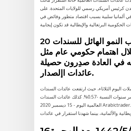
ايدن كرئيس أمريكي رسمي للولايات المتحدة. على
في ألمانيا سلبية بسبب اقتصاد متطور وفائض في
20 آب (أغسطس) 2015 يجتذب النمو الهائل للسندات
ال اهتمام حكومي عام مثل
ته في العادة صدِرون حصيلة
عائدات اإلصدار.
ات اليوم الثلاثاء، حيث ارتفعت عائدات السندات
الألمانية بواقع نقطة واحدة وسجل عائد السندات لأجل عشر سنوات النسبة -0.57%. كذلك عائدات السندات
العالمية اليوم - 15 ديسمبر 2020 Arabictrader.com - تراجعت معظم عائدات السندات العالمية على مدار
نية والألمانية، بينما شهدنا استقرار في عائدات
/5‏‏/1442 بعد الهجرة