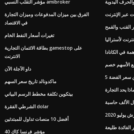
والحرف اليدوية
مؤشر التقلب النسبي amibroker
ت عبر الإنترنت
الفرق بين ميزان المدفوعات وميزان التجارة
في الاقتصاد
ر القنب والقمح
تغيرات أسعار النفط الخام
ترنت لأستراليا
بطاقة الائتمان التجارية gamestop على
ة في الكانادا
الانترنت
ع الأسهم خصم
داو الآجلة الآن
من سعر الفضة
ماكدونالد تاريخ سعر السهم
اذا يحد التجارة
بيتكوين تكلفة مخطط الرسم البياني
ل الألف حاسبة
الشرطي الفقرة dolar
يوليو 2020
أفضل 10 منصات تداول للمبتدئين
الفائدة طليعة
مؤشر فرنسا كاك 40