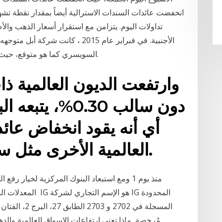
انخفضت عائدات السندات الاسترالية أيضاً بمقدار نقطة تش
تداولات اليوم. يتزامن مع استقرار أسعار الذهب والأ
الأجنبية. في فبراير عام 2015 ، كا
السويسري كما هو متوقع، حيث انخفضت عائدات السندات الحكومية السويسرية.
وارتفعت الديون العالمية ذا
دون سالب 0.30%،
أي أنه يقود انخفاض عائ
العالمية الأخرى مثل سندات الخزانة الأمريكية.
منذ يوم 1 ومع استبعاد البنوك المركزية لخيار
المعدلات المنخفضة.
المسجلة في 02