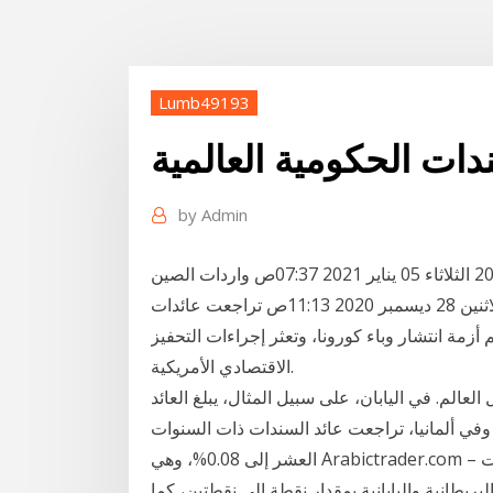
Lumb49193
دات الحكومية العالمية
by
Admin
أخبار مشابهة. عائدات السندات العالمية اليوم - 5 يناير 2021 الثلاثاء 05 يناير 2021 07:37ص واردات الصين
من النحاس الاسترالي تسجل أدنى مستوى منذ 2017 الاثنين 28 ديسمبر 2020 11:13ص تراجعت عائدات
أزمة انتشار وباء كورونا، وتعثر إجراءات التحفيز
الاقتصادي الأمريكية.
عالم. في اليابان، على سبيل المثال، يبلغ العائد
ضيين. وفي ألمانيا، تراجعت عائد السندات ذات السنوات
العشر إلى 0.08%، وهي Arabictrader.com – انخفضت معظم عائدات السندات العالمية في نهاية تداولات
يطانية واليابانية بمقدار نقطة إلى نقطتين، كما