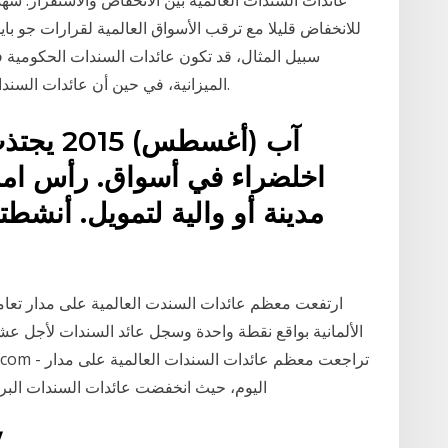
للانخفاض قليلا مع ترقب الأسواق العالمية لقرارات جو ب
سبيل المثال، قد تكون عائدات السندات الحكومية 
الميزانية، في حين أن عائدات السندات الحكومية البرتغالية والإيطالية قد تكون إيجابية.
اخلضراء في أسواق. رأس امل
مدينة أو والية لتمويل. أنشط
ارتفعت معظم عائدات السندت العالمية على مدار تعامل
اليوم، حيث انخفضت عائدات السندات البريطا
16‏‏