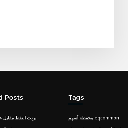
d Posts
Tags
محفظة أسهم eqcommon
برنت النفط مقابل خا