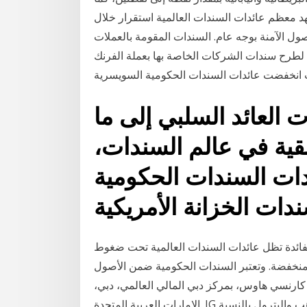
هد معظم عائدات السندات العالمية استقرار خلال
صول الآمنة بوجه عام. السندات المقومة بالعملات
نت شركة أبل متوجهه لطرح سندات الشركات الخاصة بها بعملة الفرنك
ت العائد السلبي إلى ما
 يتبعه البقية في عالم السندات،
دات السندات الحكومية
 رفع الفائدة تظل عائدات السندات العالمية تحت ضغوط
 وتعتبر السندات الحكومية ضمن الأصول IG هو الإسم التجاري لشركة IG المحدودة
27 و 2703 الطابق 27، البرج 2، الفتان كارنسي هاوس، بمركز دبي المالي العالمي، دبي،
الامارات العربية المتحدة. IG مُرخصة ماذا تعنى ارتفاعات الاسواق العالمية والدهب والبترول بالنسبة