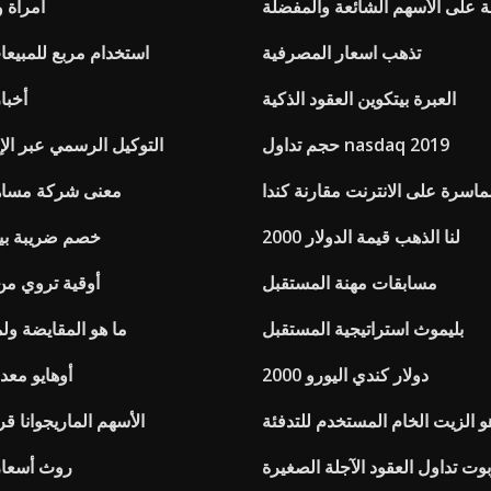
ة على الأسهم الشائعة والمفضلة
امرأة 
تذهب اسعار المصرفية
استخدام مربع للمبيعا
العبرة بيتكوين العقود الذكية
أخبا
حجم تداول nasdaq 2019
التوكيل الرسمي عبر الإن
اسرة على الانترنت مقارنة كندا
معنى شركة مساهم
لنا الذهب قيمة الدولار 2000
خصم ضريبة بي
مسابقات مهنة المستقبل
5 أوقية تروي 
بليموث استراتيجية المستقبل
ما هو المقايضة ولم
2000 دولار كندي اليورو
أوهايو معد
و الزيت الخام المستخدم للتدفئة
الأسهم الماريجوانا قرش 
بوت تداول العقود الآجلة الصغيرة
روث أسعار 