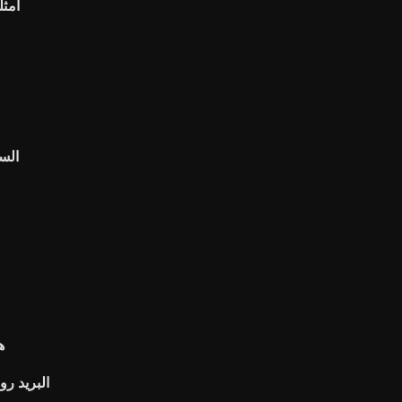
أمثل
السم
ه
البريد رو