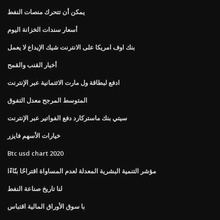
يمكن أن تتحرك منصات النفط
أسعار سندات الخزانة اليوم
بنك اوف امريكا على الانترنت شيك الإيداع لا يعمل
أخبار القنب والقمح
ادفع لبطاقة ول مارت الائتمانية عبر الإنترنت
المتوسط ​​المرجح معدل التفوق
سيتي بنك ماستركارد دفع الفواتير عبر الإنترنت
خيارات الأسهم فايزر
Btc usd chart 2020
مؤشر التنمية البشرية المعدلة لعدم المساواة اقتراحًا بنّاءًا
لنا تاريخ صناعة النفط
با سوق الأوراق المالية اقتباس