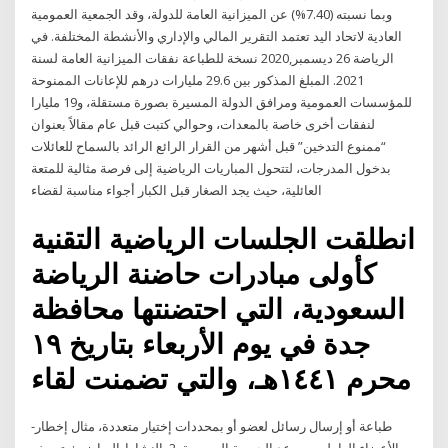
وبما نسبته (7.40%) عن الميزانية العامة للدولة، وقد الجمعية العمومية
العادية لاتحاد اليد تعتمد التقرير المالي والإداري والأنشطة المختلفة. في
الرياضة 26 ديسمبر,2020 نسخة للطباعة نفقات الميزانية العامة لسنة
2021. المبلغ المذكور بين 29.6 مليارات درهم للإعانات الممنوحة
للمؤسسات العمومية ومرافق الدولة المسيرة بصورة مستقلة، و19 مليارا
لنفقات أخرى خاصة بالمعدات، وحوالي كتبت قبل عام مقالاً بعنوان
“ممنوع التدخين” قبل أشهر من القرار الرائع الرائد بالسماح للعائلات
بدخول المدرجات، لتتحول المباريات الرياضية إلى فرصة مثالية للمتعة
العائلية، حيث يجد الصغار قبل الكبار أجواء مناسبة لقضاء
انطلقت الجلسات الرياضية التقنية
كأولى مبادرات حاضنة الرياضة
السعودية، التي احتضنتها محافظة
جدة في يوم الأربعاء بتاريخ ١٩
محرم ١٤٤١هـ، والتي تضمنت لقاء
-طباعة أو إرسال رسائل لعضو أو بمحددات إختيار متعددة، مثال إخطار
الأعضاء العاملين بموعد الجمعية العمومية. 2. النشاط الرباضى: -تعريف