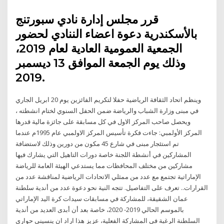
قرر مجلس إدارة نادي سبورتنج
بالأسكندرية دعوة اعضاء الننادي لحضور
الجمعية العمومية العادية لعام 2019،
وذلك يوم الجمعة الموافق 13 ديسمبر
2019.
وينظم اتحاد الثقافة الرياضية حفلا لتكريم الفائزين يوم 20 ابريل الجاري
في مبنى وزارة الشباب والرياضة ضمن الحفل السنوي لختام انشطته ،
ويحصل صاحب المركز الاول في كل مسابقة على جائزة مالية قدرها
المركز الأولمبي: جاءت فكرة تأسيس المركز الاولمبي عام 1995م عندما
تم استئجار مبنى في شارع 45 مكون من دورين وذلك لاستضافة
المشاركين في أنشطة اللجنة خاصة دورات التاهيل التي يشارك فيها
مشاركين من مختلف المحافظات مما يستدعي الهيئة العامة للرياضة
الإماراتية تجتمع مع عدد من ممثلي الاتحادات الرياضية لمناقشة عدد من
القرارات.. تعرف على التفاصيل. تتجه النية نحو دعوة عدد من أندية سلطنة
عمان الشقيقة، للمشاركة في مسابقات سيدات كرة اليد الإماراتي
بالموسم الحالي 2019- ‏2020، خاصة بعد أن أبدى العديد من أندية
السلطنة الرغبة في المشاركة الفعلية، عزيز هذا اراد ان ينسيني حواري