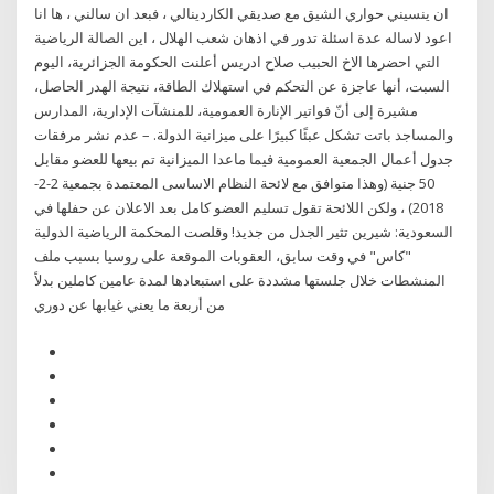
ان ينسيني حواري الشيق مع صديقي الكاردينالي ، فبعد ان سالني ، ها انا
اعود لاساله عدة اسئلة تدور في اذهان شعب الهلال ، اين الصالة الرياضية
التي احضرها الاخ الحبيب صلاح ادريس أعلنت الحكومة الجزائرية، اليوم
السبت، أنها عاجزة عن التحكم في استهلاك الطاقة، نتيجة الهدر الحاصل،
مشيرة إلى أنّ فواتير الإنارة العمومية، للمنشآت الإدارية، المدارس
والمساجد باتت تشكل عبئًا كبيرًا على ميزانية الدولة. – عدم نشر مرفقات
جدول أعمال الجمعية العمومية فيما ماعدا الميزانية تم بيعها للعضو مقابل
50 جنية (وهذا متوافق مع لائحة النظام الاساسى المعتمدة بجمعية 2-2-
2018) ، ولكن اللائحة تقول تسليم العضو كامل بعد الاعلان عن حفلها في
السعودية: شيرين تثير الجدل من جديد! وقلصت المحكمة الرياضية الدولية
"كاس" في وقت سابق، العقوبات الموقعة على روسيا بسبب ملف
المنشطات خلال جلستها مشددة على استبعادها لمدة عامين كاملين بدلاً
من أربعة ما يعني غيابها عن دوري