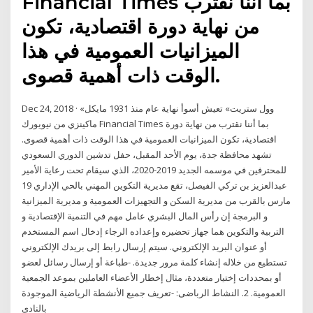
Financial Times بما أننا نقترب
من نهاية دورة اقتصادية، تكون
الميزانيات العمومية في هذا
الوقت ذات أهمية قصوى.
Dec 24, 2018 · «وول ستريت» تعيش أسوأ نهاية عام منذ 1931 مايكل
ماكينزي من نيويورك Financial Times بما أننا نقترب من نهاية دورة
اقتصادية، تكون الميزانيات العمومية في هذا الوقت ذات أهمية قصوى.
تشهد محافظة جدة، يوم الأحد المقبل، حفل تدشين الدوري السعودي
للمحترفين في موسمه الجديد 2019-2020، الذي سيقام تحت رعاية الأمير
عبدالعزيز بن تركي الفيصل، تقع مديرية التكوين المهني بالحي الإداري 19
مارس بالقرب من مديرية السكن و التجهيزات العمومية و مديرية الميزانية
و البرمجة إن رأس المال البشري عامل مهم في التنمية الإقتصادية و
التربية والتكوين هما جهاز تحضيره وإعداده الرجاء إدخال اسم المستخدم
أو عنوان البريد الإلكتروني. سيتم إرسال رابط إلى بريدك الإلكتروني
تستطيع من خلاله إنشاء كلمة مرور جديدة. -طباعة أو إرسال رسائل لعضو
أو بمحددات إختيار متعددة، مثال إخطار الأعضاء العاملين بموعد الجمعية
العمومية. 2. النشاط الرباضى: -تعريف جميع الأنشطة الرياضية الموجودة
بالنادى