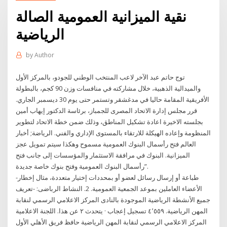
نقية الميزانية العمومية الصالة
الرياضية
by
Author
توج حاتم عبد الآخر لاعب المنتخب الوطني للجودو، بالمركز الأول
والميدالية الذهبية، خلال مشاركته في منافسات وزن 90 كجم، بالبطولة
الأفريقية المقامة حاليا في مدغشقر وتستمر حتى يوم 30 ديسمبر الجاري.
قرر مجلس إدارة الاتحاد المصرى للجمباز، برئاسة الدكتور إيهاب أمين
بجلسته الاخيرة اعادة تشكيل المناطق، وذلك ضمن خطة الاتحاد لتطوير
المنظومة وإعاده الهيكلة للارتقاء بالمستوى الإداري والفني. الرياضة; أخبار
العالم فتح رأسمال البنوك العمومية مسموح وهكذا سيتم تمويل عجز
الميزانية. البنوك في مرافقة الاستثمار والمؤسسات إلى جانب فتح
رأسمال البنوك العمومية وفتح بنوك خاصة جديدة”.
-طباعة أو إرسال رسائل لعضو أو بمحددات إختيار متعددة، مثال إخطار
الأعضاء العاملين بموعد الجمعية العمومية. 2. النشاط الرباضى: -تعريف
جميع الأنشطة الرياضية الموجودة بالنادى ‏المركز الاعلامي الرسمي لنقابة
المهن الرياضية‏. ‏‏٤٬٥٥٩‏ تسجيل إعجاب · يتحدث ‏٢‏ عن هذا‏. ‏اللجنة الاعلامية
المركز الاعلامي الرسمي لنقابة المهن الرياضية‏ حافظ فريق الأهلي الأول