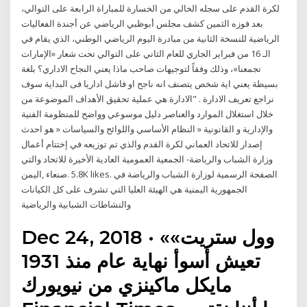
لكرة القدم على سجله الخالي من الخسارة للمباراة الرابعة على التوالي،
بعد فوزه الثمين كشف مجلس أبوظبي الرياضي عن أجندة الفعاليات
الرياضية للنسخة الثانية من مبادرة اليوم الرياضي الوطني، الذي يقام في
الـ 16 من فبراير الجاري للعام الثاني على التوالي تحت شعار «الإمارات
تجمعنا»، وذلك وفقاً لتوجيهات صاحب ماذا يعني النجاح الاداري؟ بلغة
بسيطة يعني اية شخص يتصنف انه ناجح او فاشل اداريا فى البداية سوف
نراجع تعريف الادارة . "الادارة هي عملية تحقيق الأهداف الموضوعة من
خلال استغلال الموارد والعناصر دليل موسوعي وواضح للمنظومة الفنية
والإدارية و القانونية « النظام الأساسي واللوائح والسياسات « هو احدث
إصدار للاتحاد العماني لكرة القدم والذي تم توزيعه في إختتام أعمال
الجمعية العمومية العادية الأخيرة للاتحاد والتي ‎وزارة الشباب والرياضة-
اليمن‎, ‎صنعاء‎. 5.8K likes. ‎الصفحة الرسمية لوزارة الشباب والرياضة في
الجمهورية اليمنية هي الهيئة العليا التي تشرف على كل الكيانات
Dec 24, 2018 · «وول ستريت»
تعيش أسوأ نهاية عام منذ 1931
مايكل ماكينزي من نيويورك