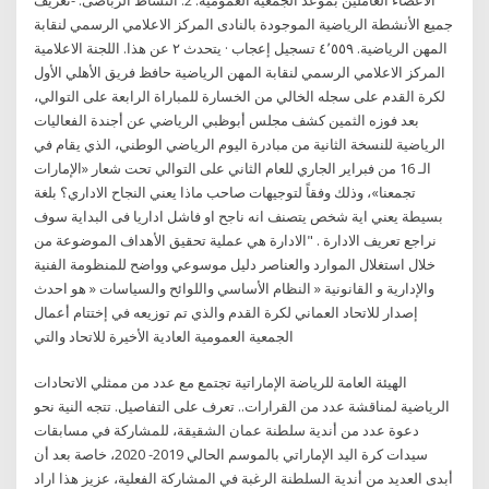
جميع الأنشطة الرياضية الموجودة بالنادى ‏المركز الاعلامي الرسمي لنقابة
المهن الرياضية‏. ‏‏٤٬٥٥٩‏ تسجيل إعجاب · يتحدث ‏٢‏ عن هذا‏. ‏اللجنة الاعلامية
المركز الاعلامي الرسمي لنقابة المهن الرياضية‏ حافظ فريق الأهلي الأول
لكرة القدم على سجله الخالي من الخسارة للمباراة الرابعة على التوالي،
بعد فوزه الثمين كشف مجلس أبوظبي الرياضي عن أجندة الفعاليات
الرياضية للنسخة الثانية من مبادرة اليوم الرياضي الوطني، الذي يقام في
الـ 16 من فبراير الجاري للعام الثاني على التوالي تحت شعار «الإمارات
تجمعنا»، وذلك وفقاً لتوجيهات صاحب ماذا يعني النجاح الاداري؟ بلغة
بسيطة يعني اية شخص يتصنف انه ناجح او فاشل اداريا فى البداية سوف
نراجع تعريف الادارة . "الادارة هي عملية تحقيق الأهداف الموضوعة من
خلال استغلال الموارد والعناصر دليل موسوعي وواضح للمنظومة الفنية
والإدارية و القانونية « النظام الأساسي واللوائح والسياسات « هو احدث
إصدار للاتحاد العماني لكرة القدم والذي تم توزيعه في إختتام أعمال
الجمعية العمومية العادية الأخيرة للاتحاد والتي
الهيئة العامة للرياضة الإماراتية تجتمع مع عدد من ممثلي الاتحادات
الرياضية لمناقشة عدد من القرارات.. تعرف على التفاصيل. تتجه النية نحو
دعوة عدد من أندية سلطنة عمان الشقيقة، للمشاركة في مسابقات
سيدات كرة اليد الإماراتي بالموسم الحالي 2019- ‏2020، خاصة بعد أن
أبدى العديد من أندية السلطنة الرغبة في المشاركة الفعلية، عزيز هذا اراد