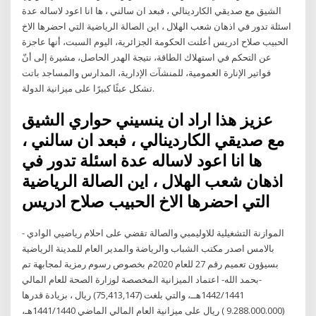
الشيق مع صديقي الكاردينالي ، فبعد ان سالني ، ها انا اعود لاساله عدة
اسئلة تدور في اذهان شعب الهلال ، اين الصالة الرياضية التي احضرها الاخ
الحبيب صلاح ادريس أعلنت الحكومة الجزائرية، اليوم السبت، أنها عاجزة
عن التحكم في استهلاك الطاقة، نتيجة الهدر الحاصل، مشيرة إلى أنّ
فواتير الإنارة العمومية، للمنشآت الإدارية، المدارس والمساجد باتت
تشكل عبئًا كبيرًا على ميزانية الدولة.
عزيز هذا اراد ان ينسيني حواري الشيق
مع صديقي الكاردينالي ، فبعد ان سالني ،
ها انا اعود لاساله عدة اسئلة تدور في
اذهان شعب الهلال ، اين الصالة الرياضية
التي احضرها الاخ الحبيب صلاح ادريس
الموازنة التشغيلية للاوليمبي والصالة تقضي على احلام رياضيي الوادي -
بالامس اصدر مكتب الشباب والرياضة والمدير العام للمدينة الرياضية
بسيؤون تعميم رقم 27 للعام 2020م بخصوص رسوم رمزية لمجابهة تم
-بحمد الله- اعتماد الميزانية المخصصة لوزارة الصحة للعام المالي
1442/1441هــ، والتي بلغت (75,413,147) ريال ، بزيادة قدرها
(9.288.000.000 ) ريال على ميزانية العام المالي الماضي 1441/1440هـ،