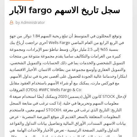
الآبار fargo سجل تاريخ الاسهم
by
Administrator
وتوقع المحللون في المتوسط أن تبلغ ربحية السهم 1.84 دولار. من جهةٍ
أخرى تراجعت أرباحُ بنك Wells Fargo في الربع الرابع من العام الماضي
بنسبة 55% إلى 2.5 مليار دولار، وَسط تباطؤ نمو الإيرادات، ومجموعة
كبيرة من الغرامات والتكاليف سامبا يقدم مجموعة متنوعة من منتجات
التمويل الشخصي والخدمات بما في ذلك الحسابات، والتمويل الشخصي،
والتمويل العقاري وأوسع مجموعة من بطاقات الائتمان. الأخبار الاقتصادية
ابتكارا وخدماتنا عالية الجودة للحصول على أقصى تجربة في تداول الأسهم.
مع فوركس مارت، يمكنك بيع أو شراء الأسهم باستخدام العقود مقابل
الفروقات (CFDs). #WFC Wells Fargo & Co:
4 كانون الأول (ديسمبر) 2020 ويمكنك أيضًا استخدام صيغة STOCK لإدخال
معلومات السهم وتحريرها في خلية. إذا كنت ترغب في متابعة السجل
لسهم معين، فاستخدم STOCKH. التاريخ: التاريخ الذي ترغب في معرفة
المعلومات المتعلقة بالسعر القديم لل موقع البورصة المصرية - عرض
بيانات الاسهم, السندات, الأوراق المالية وتفاصيل بيانات التداول والقواعد
التداول والقيد, الصفحة الرئيسية - تعرض الأخبار والأحداث الهامة هي
الأسهم التي تقوم الشركة المصدرة بإعادة شرائها من السوق من خلال