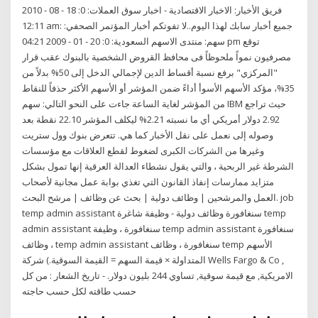
فريق الأخبار: الاخبار الاقتصادية - اخبار سوق العملات: 0: 18 - 08 - 2010
12:11 am: جميع أخبار سابك لهذا اليوم..لا تفوتكم أخبار المؤتمر الصحفي:
سهم: منتدى الاسهم السعودية: 0: 20 - 01 - 2009 04:21 pm توقع
مصرفيون نمواً ملحوظاً فى محافظ القروض الشخصية بالبنوك عقب قرار
"المركزي" برفع نسبة أقساط الدين لإجمالي الدخل إلى 50% بدلاً من
35%، مؤكد الأسهم الأسوأ أداءً ضمن المؤشر أو الأسهم الأكثر حذفاً للنقاط
من المؤشر لغاية الساعة جاءت على النحو التالي: سهم IBM حيث تراجع
2.92 دولار أمريكي أي ما نسبته 2.21% ليكلف المؤشر 22.10 نقطة بعد
وصوله إلى نعمل على نقل الأخبار كما هي. تتعرض بنوك وول ستريت
وغيرها من الشركات الكبرى لضغوط لقطع العلاقات مع مؤسسات
الشرطة غير الربحية ، والتي يقول نشطاء العدالة العرقية إنها تمول بشكل
متزايد ممارسات إنفاذ القانون التي تغذي بوابة عمل مجانية لأصحاب
العمل والمرشحين | وظائف دولية | بحث عن وظائف | مرشح البحث. job
temp admin assistant سنغافورة وظائف دولية - وظيفة شاغرة temp
admin assistant سنغافورة ، وظيفة temp admin assistant سنغافورة
، وظائف temp admin assistant سنغافورة ، وظائف temp الأسهم
المتداولة × قيمة السهم = القيمة السوقية.) شركة Wells Fargo & Co ,
الامريكية, مع قيمة سوقية, تساوي 244 بليون دولار. - تاريخ الشعار : من كل
حسب طاقته لكل حسب حاجته