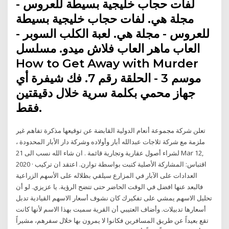
لفات حجاب خليجية بسيطة للعروس -
مجلة هي. لفات حجاب خليجية بسيطة
للعروس - مجلة هي. لعبة الكلب السوبر -
العاب ماهر العاب فلاش ميدو. مسلسل
How to Get Away with Murder
موسم 3 - الحلقة رقم 7. فك شيفرة أي
جهاز محمي بكلمة سرية خلال دقيقتين
فقط.
تعلن شركة مجموعة أنعام الدولية القابضة عن توقيعها مذكرة تفاهم غير
ملزمة مع شركة ثلاجات عبدالله أبار وأولاده وشركة دار الأبار المحدودة ،
لشراء أصول عقارية وتجارية قائمة . ان شاء الله نسب الى 21 Mar 12,
2020 · اقتباس: المشاركة الأصلية كتبت بواسطة توارن. اعتقد ان تركيب
العدادات على الآبار في المزارع سيلقي بظلاله على الأسهم الزراعية
فالبعد عنها افضل في الوقت الحاضر حتى تتضح الرؤية. يا عزيزي. لو أن
تحليل الاسهم يمشي على تفكيرك كان نشوف أسعار الاسهم القيادية تدبل
أسعارها تدبيلات. وأضاف العتيبي أن القرية سميت بهذا الاسم لأنها كانت
تقع بعيداً عن طريق المسافرين فكانوا لا يمرون بها خلال سفرهم، مشيراً