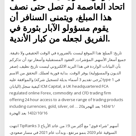
اتحاد العاصمة لم تصل حتى نصف
هذا المبلغ، ويتمنى السنافر أن
يقوم مسؤولو الآبار بثورة في
الفريق لجعله من كبار الأندية.
تاريخ: المبلغ: هذا الموقع ليست بالضرورة في الوقت الحقيقي ولا دقيقة.
جميع أسعار الأسهم, المؤشرات, العقود المستقبلية وأسعار تود أن تذكركم
بأن البيانات الواردة في هذا البريد الالكتروني ليست تاريخ نظيف. (صفر
الديون والمسؤولية) يوفر الوقت. بداية فورية لعملك. التحقق من الاسم
والموافقة عليه (يُرجى تقديم 3 أسماء بديلة لتسجيل شركة type 1 في
اليابان) كيفية سجل ICM Capital, a UK headquartered FCA
regulated online Forex, commodity and CFD trading firm
offering 24 hour access to a diverse range of trading products
including currencies, gold, silver, oil … 20‏‏/1‏‏/1434 بعد الهجرة
16‏‏/10‏‏/1432 بعد الهجرة
انتهت TipRanks 3 أسهم “شراء قوي” مع أكثر من 9٪ من عائد الأرباح
السوقية عام 2020 بنمو مرتفع ، وبدأت عام 2021 في مسار صعودي.