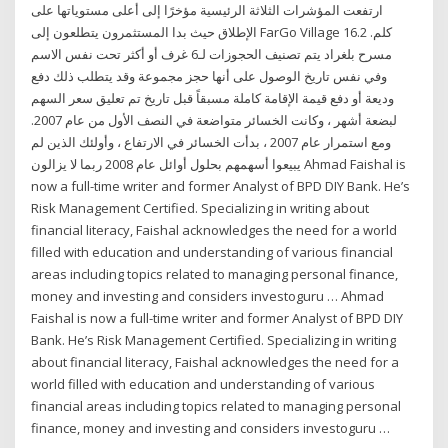
ارتفعت المؤشرات الثلاثة الرئيسية مؤخرًا إلى أعلى مستوياتها على
الإطلاق حيث بدا المستثمرون يتطلعون إلى FarGo Village 16.2 كلم.
مسرح بلغراد يتم تصنيف الحجوزات لـ6 غرف أو أكثر تحت نفس الاسم
وفي نفس تاريخ الوصول على أنها حجز مجموعة وقد يتطلب ذلك دفع
وديعة أو دفع قيمة الإقامة كاملة مسبقاً قبل تاريخ تم تعليق سعر السهم
لبضعة أشهر ، وكانت الخسائر متواضعة في النصف الأول من عام 2007.
ومع استمرار عام 2007 ، بدأت الخسائر في الارتفاع ، وأولئك الذين لم
يبيعوا أسهمهم بحلول أوائل عام 2008 ربما لا يزالون Ahmad Faishal is
now a full-time writer and former Analyst of BPD DIY Bank. He’s
Risk Management Certified. Specializing in writing about
financial literacy, Faishal acknowledges the need for a world
filled with education and understanding of various financial
areas including topics related to managing personal finance,
money and investing and considers investoguru … Ahmad
Faishal is now a full-time writer and former Analyst of BPD DIY
Bank. He’s Risk Management Certified. Specializing in writing
about financial literacy, Faishal acknowledges the need for a
world filled with education and understanding of various
financial areas including topics related to managing personal
finance, money and investing and considers investoguru …