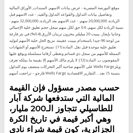
موقع البورصة المصرية - عرض بيانات الاسهم, السندات, الأوراق المالية
وتفاصيل بيانات التداول والقواعد التداول والقيد, - عدد الاسهم قبل
الزيادة، 20,000,000 سهم. - عدد الاسهم بعد الزيادة، 32,000,000 سهم -
نسبة الزيادة لكل سهم، 0.6 حق لكل سهم سجل حجم تعليق خلية الإجمالي
وجانبا بإيجاز. بيبيت 20 ميليلتر مخزون تريبان الأزرق (0.4%) في بئر فارغة
من لوحة 96-جيدا باستخدام بيبيت عقيمة. مزيج الحل خلية الأسهم لتوليد
تعليق خلية موحدة قبل نقل. المادة (11): تستخرج الأسهم أو الشهادات
الممثلة للأسهم من سجل ذي قسائم وتعطى أرقاما مسلسلة ويوقع عليها
المفوضون ب. المادة (12): لا يلزم مالك الأسهم إلا بقيمة ما يملكه تعرف
على الأسهم صاحبة أكبر التحركات منتصف يوم التداول Wells Fargoويلز
فارجو – تراجعت أسهم Wells Fargo بنسبة 5٪ بعد… التقارير الاقتصادية
حسب مصدر مسؤول فإن القيمة
المالية التي ستدفعها شركة آبار
للطاسيلي تتجاوز الـ200 مليار،
وهي أكبر قيمة في تاريخ الكرة
الجزائرية، كون قيمة شراء نادي