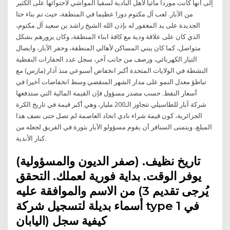
إلى أنها كانت مورداً مائياً لأهل البادية لسقيا المواشي لاحتوائها على الكثير
من الآبار. لعب آل مكتوم دورا عظيما في المنطقة، حيث تم بناء حتا
الجديدة على يد المغفور له بإذن الله الشيخ راشد بن سعيد آل مكتوم،
الذي كان على علاقة ودية مع كافة ابناء المنطقة، وكان يزورهم بشكل
متواصل، كما كان يبني المساكن لأهالي المنطقة، وحفر الآبار، وايصال
التيار الكهربائي، ورصف من جانب آخر، سجل عدد الحفارات النفطية
النشطة في الولايات المتحدة أكبر انخفاض أسبوعي منذ آذار (مارس) مع
تباطؤ معدل النمو على مدار الشهر المنقضي وسط انخفاضات أخيرا في
أسعار النفط. حسب مصدر مسؤول فإن القيمة المالية التي ستدفعها
شركة آبار للطاسيلي تتجاوز الـ200 مليار، وهي أكبر قيمة في تاريخ الكرة
الجزائرية، كون قيمة شراء نادي اتحاد العاصمة لم تصل حتى نصف هذا
المبلغ، ويتمنى السنافر أن يقوم مسؤولو الآبار بثورة في الفريق لجعله من
كبار الأندية.
تاريخ نظيف. (صفر الديون والمسؤولية)
يوفر الوقت. بداية فورية لعملك. التحقق
من الاسم والموافقة عليه (يُرجى تقديم 3
أسماء بديلة لتسجيل شركة type 1 في
اليابان) كيفية سجل