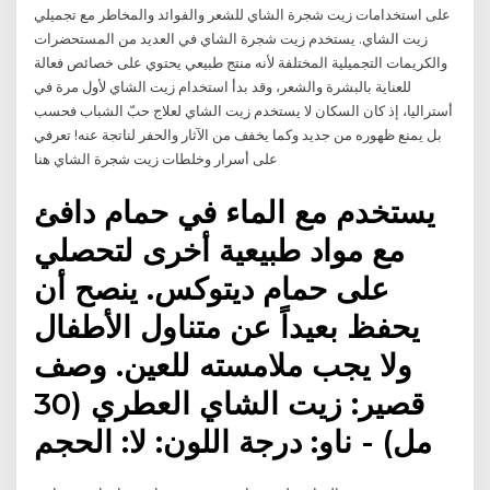
على استخدامات زيت شجرة الشاي للشعر والفوائد والمخاطر مع تجميلي
زيت الشاي. يستخدم زيت شجرة الشاي في العديد من المستحضرات
والكريمات التجميلية المختلفة لأنه منتج طبيعي يحتوي على خصائص فعالة
للعناية بالبشرة والشعر، وقد بدأ استخدام زيت الشاي لأول مرة في
أستراليا، إذ كان السكان لا يستخدم زيت الشاي لعلاج حبّ الشباب فحسب
بل يمنع ظهوره من جديد وكما يخفف من الآثار والحفر لناتجة عنه! تعرفي
على أسرار وخلطات زيت شجرة الشاي هنا
يستخدم مع الماء في حمام دافئ
مع مواد طبيعية أخرى لتحصلي
على حمام ديتوكس. ينصح أن
يحفظ بعيداً عن متناول الأطفال
ولا يجب ملامسته للعين. وصف
قصير: زيت الشاي العطري (30
مل) - ناو: درجة اللون: لا: الحجم