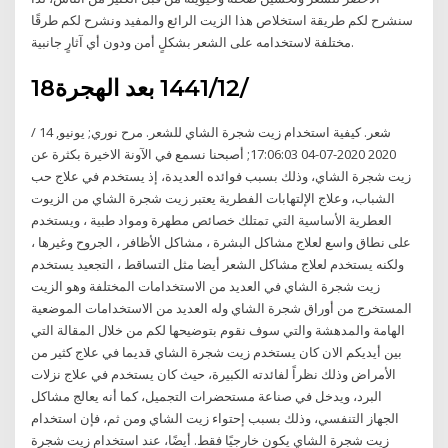
سنشرح لكم طريقة استخلاص هذا الزيت الرائع والمفيد ونشرح لكم طرقًا
مختلفة لاستخدامه على الشعر بشكلٍ أمن ودون أي آثارٍ جانبية.
18‏‏/12‏‏/1441 بعد الهجرة
شعر. كيفية استخدام زيت شجرة الشاي للشعر. مرح نوري; يونيو, 14 /
2020 2020-07-04 17:06:03; أصبحنا نسمع في الآونة الاخيرة بكثرة عن
زيت شجرة الشاي، وذلك بسبب فوائده العديدة، إذ يستخدم في علاج حب
الشباب، وعلاج الإلتهابات الفطرية يعتبر زيت شجرة الشاي من الزيوت
العطرية الأساسية التي تمتلك خصائص مطهرة ومواد طبية ، ويستخدم
على نطاق واسع لعلاج مشاكل البشرة ، مشاكل الأظافر ، الجروح وغيرها ،
ولكنه يستخدم لعلاج مشاكل الشعر أيضا مثل التساقط ، التجعيد يستخدم
زيت شجرة الشاي في العديد من الاستخدامات المختلفة وهو الزيت
المستخرج من أوراق شجرة الشاي وله العديد من الاستخدامات الموضعية
الهامة والمدهشة والتي سوف نقوم بتوضيحها لكم من خلال المقالة التي
بين أيديكم الان كان يستخدم زيت شجرة الشاي قديما في علاج كثير من
الأمراض وذلك نظراً لفائدته الكبيرة، حيث كان يستخدم في علاج نزلات
البرد، ويدخل في صناعة مستحضرات التجميل، كما أنه يعالج مشاكل
الجهاز التنفسي، وذلك بسبب إحتواء زيت الشاي ومن ثم، فإن استخدام
زيت شجرة الشاي يكون خارجيًا فقط. أيضًا، عند استخدام زيت شجرة