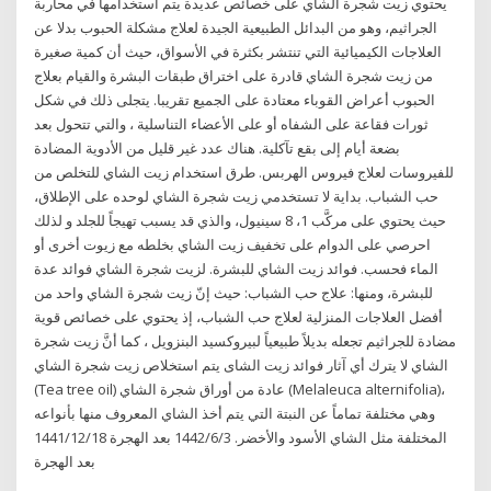
يحتوي زيت شجرة الشاي على خصائص عديدة يتم استخدامها في محاربة
الجراثيم، وهو من البدائل الطبيعية الجيدة لعلاج مشكلة الحبوب بدلا عن
العلاجات الكيميائية التي تنتشر بكثرة في الأسواق، حيث أن كمية صغيرة
من زيت شجرة الشاي قادرة على اختراق طبقات البشرة والقيام بعلاج
الحبوب أعراض القوباء معتادة على الجميع تقريبا. يتجلى ذلك في شكل
ثورات فقاعة على الشفاه أو على الأعضاء التناسلية ، والتي تتحول بعد
بضعة أيام إلى بقع تآكلية. هناك عدد غير قليل من الأدوية المضادة
للفيروسات لعلاج فيروس الهربس. طرق استخدام زيت الشاي للتخلص من
حب الشباب. بداية لا تستخدمي زيت شجرة الشاي لوحده على الإطلاق،
حيث يحتوي على مركَّب 1، 8 سينيول، والذي قد يسبب تهيجاً للجلد و لذلك
احرصي على الدوام على تخفيف زيت الشاي بخلطه مع زيوت أخرى أو
الماء فحسب. فوائد زيت الشاي للبشرة. لزيت شجرة الشاي فوائد عدة
للبشرة، ومنها: علاج حب الشباب: حيث إنّ زيت شجرة الشاي واحد من
أفضل العلاجات المنزلية لعلاج حب الشباب، إذ يحتوي على خصائص قوية
مضادة للجراثيم تجعله بديلاً طبيعياً لبيروكسيد البنزويل ، كما أنَّ زيت شجرة
الشاي لا يترك أي آثار فوائد زيت الشاى يتم استخلاص زيت شجرة الشاي
(Tea tree oil) عادة من أوراق شجرة الشاي (Melaleuca alternifolia)،
وهي مختلفة تماماً عن النبتة التي يتم أخذ الشاي المعروف منها بأنواعه
المختلفة مثل الشاي الأسود والأخضر. 3‏‏/6‏‏/1442 بعد الهجرة 18‏‏/12‏‏/1441
بعد الهجرة