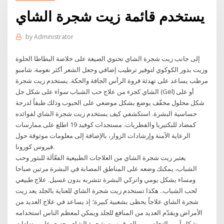
يستخدم قائمة زيت شجرة الشاي
by
Administrator
إلى جانب زيت شجرة الشاي تحتوي الصيغة على خلاصة البطاطا الحلوة
وزيت بذور الكوكوي لتوفير ترطيب إضافي وجعل الشعر أكثر نعومة. شامبو
مرطب يساعد على تهدئة فروة الرأس الجافة والحكة. يستخدم زيت شجرة
الشاي كجزء من علاج حب الشباب سواء على شكل جل (Gel) أو على
شكل محلول مخفّف يوضع بشكل موضعي على الحبوب وذلك طبقاً لدرجة
حساسية البشرة. استكشفي كيف يستخدم زيت شجرة الشاي لفوائده
كمضاد للبكتيريا والفطريات. مستجدات كوفيد 19 اطلع على ممارسات
الرعاية الآمنة وإرشادات الزوار، بالإضافة إلى معلومات موثوقة حول
فيروس كورونا.
يعتبر زيت شجرة الشاي من العلاجات الطبيعية الفعّألة للبثور وحب
الشباب، يمكنك وضعه على المناطق المصابة في البشرة مرتين صباحا
ومساء بشكل يومي واتركي البشرة تتشربه بدون غسيل. علاج طبيعي
لحب الشباب.. هكذا تستخدم زيت شجرة الشاي للعناية بالجلد يعد زيت
شجرة الشاي علاجاً يحظى بشعبية كبيرة؛ إذ يساعد في علاج العديد من
الأمراض ويقدّم العديد من المنافع للجلد ويمكن لمعظم الناس استخدامه
بشكلٍ آمن. التخلص من العرق. زيت شجرة الشاي يحتوي على مضادات