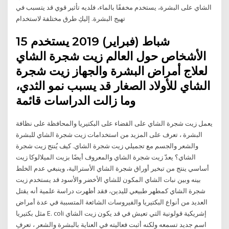
الشاي على البشرة، يستخدم مخففًا بالماء، فلديه تأثير قوي قد يتسبب في
تهيج البشرة. إليكِ طرق مختلفة لاستخدام
15 شباط (فبراير) 2019 يستخدم
الأشخاص حول العالم زيت شجرة الشاي
لعلاج أمراض البشرة والجهاز زيت شجرة
الشاي للأولاد الصغار قد يسبب نمو الثدي،
وما زالت الدراسات قائمة
يعمل زيت شجرة الشاي على القضاء على البكتيريا والمحافظة على نظافة
البشرة ، تعرف على المزيد من استخدامات زيت شجرة الشاي للبشرة
والشعر والجسم مع تجميلي زيت شجرة الشاي. كيف يُنتج زيت شجرة
الشاي؟ يعدّ زيت شجرة الشاي والمعروف أيضًا بزيت الميلالوكا زيت
أساسي ينتج من تبخير أوراق شجرة الشاي الأسترالية، وينبغي عدم الخلط
بينه وبين نبات الشاي المكون للشاي الأخضر والأسود قد يستخدم زيت
شجرة الشاي كمطهر طبيعي لليدين، فقد أظهرت دراسة علمية أنه يقتل
العديد من أنواع البكتيريا والفيروسات الشائعة المتسببة في عدة أمراض
مثل بكتيريا E. coli إشريكية قولونية التي تعيش في قد يكون زيت الشاي
اسم جديد تسمعه ولكنه أثبت فعاليته في العناية بالبشرة والشعر ، تعرفِ