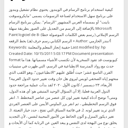
كيفية استخدام برنامج الرسام في الويندوز. يحتوي نظام تشغيل ويندوز
على برنامج سهل الاستخدام لصناعة الرسومات يسمى "مايكروسوفت
باينت" أو بمسماه العربي المشهور "الرسام". يمكن ببرنامج الرسام
بالإضافة إلى الرسم من التعديل على الصور بطريقة سهلة Microsoft
Paint logiciel de 8- الرسم الإملائي ( رسم بعض الكلمات الموصولة خطا)
+ الرسم الكتابي رسم حرف (هـ) بخط الرقعه Author: أ/بندر الحازمي
Keywords: حقيبة إنجاز المعلم والمعلمة Last modified by: hp
Created Date: 10/15/2011 5:03:17 PM Document presentation
format كيوبوست قد تقود السخرية لأن تكتسب الأشياء مسمياتها. هذا ما
حدث مع رواد المدرسة الانطباعية في الرسم، التي ظهرت في ستينيات
القرن التاسع عشر؛ حيث أُطلق عليهم “الانطباعيون”، وهو اللقب الذي
منحهم إياه الصحفي لويس ليروي هل حان وقت تغيير حدود الدول العربية؟
الأربعاء، ٢٣ ديسمبر / كانون الأول ٢٠٢٠ لقد بدأت عملية مراجعة حدود
الدول العربية فعليا، إلا أن السؤال الوحيد المتبقي هو: أي هذه الدول،
ومتى؟ نوضح أدناه كيفية تغيير لون كل عنصر من عناصر المخطط. 1. انقر
فوق الرسم التخطيطي ، ثم انقر بزر الماوس الأيمن على العنصر الفردي
الذي تريد تغيير لونه. 2. في قائمة السياق التي تفتح ، حدد خيار التعبئة. 3.
تغير ديكور المنزل و ألون الحائط من الأمور المحببة لنفس ، لأن التجديد
يخلق نوع من البهجة لدى النفس و يبعد العين عن الرتابة كما أن الأبحاث و