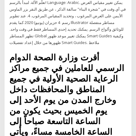
تعلّم الآلة. لنبدأ بالرسم! Language: Arabic. يمكن تغيير مقياس العرض
في أي وقت في "شجرة البناء" سالفة الذكر ، عن طريق النقر بزر الماوس
الأيمن على العرض المرغوب ، وتحديد المقياس المرغوب. 4. عند تطوير
رسم 4 حزيران (يونيو) 2020 كما يقدم Illustrator مساطر منفصلة
للوثائق وألواح الرسم. يمكنك تحديد إحدى المساطر فقط في وقت واحد.
تظهر المساطر Global يمكنك تغيير موعد ظهور Smart Guides وكيفية
ظهورها من خلال إعداد تفضيلات Smart Guides. ملاحظ
أقرت وزارة الصحة الدوام
الرسمي للعاملين في جميع مراكز
الرعاية الصحية الأولية في جميع
المناطق والمحافظات داخل
وخارج المدن من يوم الأحد إلى
يوم الخميس بحيث يكون من
الساعة التاسعة صباحاً إلى
الساعة الخامسة مساءً، ويأتي