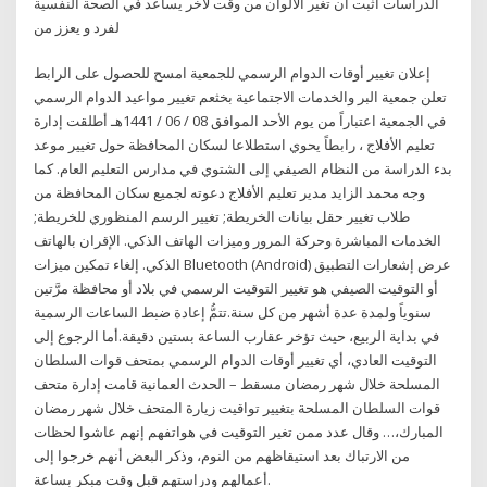
الدراسات أثبت أن تغير الألوان من وقت لأخر يساعد في الصحة النفسية
لفرد و يعزز من
إعلان تغيير أوقات الدوام الرسمي للجمعية امسح للحصول على الرابط
تعلن جمعية البر والخدمات الاجتماعية بخثعم تغيير مواعيد الدوام الرسمي
في الجمعية اعتباراً من يوم الأحد الموافق 08 / 06 / 1441هـ أطلقت إدارة
تعليم الأفلاج ، رابطاً يحوي استطلاعا لسكان المحافظة حول تغيير موعد
بدء الدراسة من النظام الصيفي إلى الشتوي في مدارس التعليم العام. كما
وجه محمد الزايد مدير تعليم الأفلاج دعوته لجميع سكان المحافظة من
طلاب تغيير حقل بيانات الخريطة; تغيير الرسم المنظوري للخريطة;
الخدمات المباشرة وحركة المرور وميزات الهاتف الذكي. الإقران بالهاتف
الذكي. إلغاء تمكين ميزات Bluetooth (Android) عرض إشعارات التطبيق
أو التوقيت الصيفي هو تغيير التوقيت الرسمي في بلاد أو محافظة مرَّتين
سنوياً ولمدة عدة أشهر من كل سنة.تتمُّ إعادة ضبط الساعات الرسمية
في بداية الربيع، حيث تؤخر عقارب الساعة بستين دقيقة.أما الرجوع إلى
التوقيت العادي، أي تغيير أوقات الدوام الرسمي بمتحف قوات السلطان
المسلحة خلال شهر رمضان مسقط – الحدث العمانية قامت إدارة متحف
قوات السلطان المسلحة بتغيير تواقيت زيارة المتحف خلال شهر رمضان
المبارك،… وقال عدد ممن تغير التوقيت في هواتفهم إنهم عاشوا لحظات
من الارتباك بعد استيقاظهم من النوم، وذكر البعض أنهم خرجوا إلى
أعمالهم ودراستهم قبل وقت مبكر بساعة.