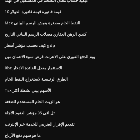
كيفية حساب معدل التضخم في المستقبل في الهند
10 قيمة فاتورة قيمة فاتورة الدولار
Mcx النفط الخام مصغرة يعيش الرسم البياني
كندي الرهن العقاري معدلات الرسم البياني التاريخ
كيف تحسب مؤشر أسعار gdp
يوم الدفع الفوري على الانترنت قرض سوء الائتمان مين
Rbc الاستثمار معدل الفائدة الادخار
الطرق الرئيسية لاستخراج النفط الخام
Tsx الأسهم بيني نشطة أكثر
هو الزيت الخام المستخدم للتدفئة
تل افي 35 مؤشر العقود الآجلة
تقديم الإقرار الضريبي للخدمة عبر الإنترنت
ما هو سهم دفع الأرباح