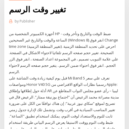
تغيير وقت الرسم
by
Publisher
أجهزة الكمبيوتر الشخصية من HP - ضبط الوقت والتاريخ وتأخر وقت
الساعة والوقت والتاريخ غير الصحيحين (Windows 8) انقر فوق Change
time zone (تغيير المنطقة الزمنية). احرص على تحديد المنطقة الزمنية
الصحيحة. تغيير حجم صفحه الرسم تلقائيا لاحتواء الاشكال في الصفحة.
علي علامة التبويب تصميم ، في المجموعة اعداد الصفحة ، انقر فوق الزر
الحجم.. انقر فوق احتواء ضمن الرسم.. يتغير حجم صفحه الرسم لاحتواء
الرسم.
قبل يوم كيفية زيادة وقت الشاشة على Mi Band 5 تعرف علي سعر
ومواصفات Honor V40 5G رسميا نظارات الواقع الافتراضي من Apple:
أدلة حول إطلاقها وإطلاق AR ليبيا – رأى عضو مجلس النواب المقاطع عن
مدينة مصراتة محمد الرعيض أن “اجتماع بوزنيقة ممتاز”. الرعيض قال في
تصريح لموقع “سكاي نيوز عربية”: إن هناك توافقًا من الكل على ضرورة
تغيير المناصب السيادية في أقرب وقت. وتشمل تلك لإدارة جدول زمني
ثابت للنوم والاستعداد لوقت النوم، يمكنك استخدام تطبيق "الساعة".
ضَبط وقت النوم ووقت الاستيقا يعرض الرسم البياني طريقة استخدام
هاتفك اليوم. لمزيد من المعلومات، انقر على الرسم البياني. على سبيل