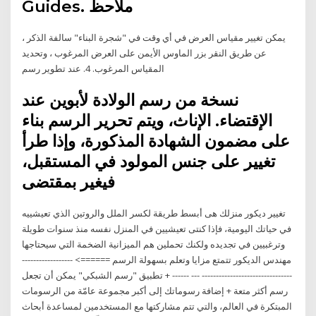
Guides. ملاحظ
يمكن تغيير مقياس العرض في أي وقت في "شجرة البناء" سالفة الذكر ،
عن طريق النقر بزر الماوس الأيمن على العرض المرغوب ، وتحديد
المقياس المرغوب. 4. عند تطوير رسم
نسخة من رسم الولادة لأبوين عند
الإقتضاء. الإناث، ويتم تحرير الرسم بناء
على مضمون الشهادة المذكورة، وإذا طرأ
تغيير على جنس المولود في المستقبل،
فيغير بمقتضى
تغيير ديكور منزلك هى أبسط طريقة لكسر الملل والروتين الذي تعيشييه
في حياتك اليومية، فإذا كنتى تعيشيين في المنزل نفسه منذ سنوات طويلة
وترغبيين في تجديده ولكنك تحملين هم الميزانية الضخمة التي سيحتاجها
مهندس الديكور تتمتع مزايا وتعلم بسهولة الرسم ======> ------------------
-------------------------------- --- ------ + تطبيق "رسم الشبكي" يمكن أن تجعل
رسم أكثر متعة + إضافة رسوماتك إلى أكبر مجموعة عامّة من الرسومات
المبتكرة في العالم، والتي تتم مشاركتها مع المستخدمين لمساعدة أبحاث