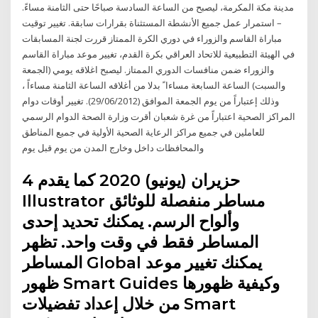
مدينة مكة المكرمة، ليصبح من الساعة السادسة صباحًا حتى الثامنة مساءً.
– استمرار عمل جميع الأنشطة المستثناة بقرارات سابقة. تغيير توقيت
مباراة القاسم والزوراء في دوري الكرة الممتاز قررت لجنة المسابقات
في الهيئة التطبيعية للاتحاد العراقي بكرة القدم، تغيير موعد مباراة القاسم
والزوراء ضمن منافسات الدوري الممتاز. ليصبح اغلاقه يومي (الجمعة
والسبت) الساعة السابعة مساءا ً بدلا من أغلاقه الساعة الثامنة مساءاً ،
وذلك إعتباراً من يوم الجمعة الموافق (29/06/2012). تغيير أوقات دوام
المراكز الصحية اعتباراً من غرة شعبان أقرت وزارة الصحة الدوام الرسمي
للعاملين في جميع مراكز الرعاية الصحية الأولية في جميع المناطق
والمحافظات داخل وخارج المدن من يوم قبل يوم
4 حزيران (يونيو) 2020 كما يقدم
Illustrator مساطر منفصلة للوثائق
وألواح الرسم. يمكنك تحديد إحدى
المساطر فقط في وقت واحد. تظهر
المساطر Global يمكنك تغيير موعد
ظهور Smart Guides وكيفية ظهورها
من خلال إعداد تفضيلات Smart