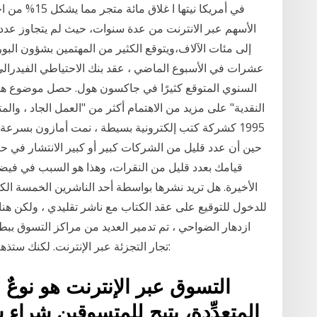
الأسهم عبر الانترنت من عدة سنوات، حيث لم يتجاوز عدد ا
إلى مئات الآلاف،ويتوقع الكثير من المهتمين بشؤون البور
عشرات في الأسبوع الماضي ، عقد بنك الاحتياطي الفيدر
السنوي المتوقع كثيرًا في جاكسون هول. حصل موضوع هذا 
النقدية" على مزيد من الاهتمام أكثر من "العمل الجاد ، والم
1995 كشركة كتب إلكترونية بسيطة ، نمت أمازون بسرعة لت
حين أن عدد قليل من الشركات كبير أو كبير الانتشار في حيات
قيامك بعدد قليل من النقرات، وهذا هو السبب في فيضا
الأخيرة. هل تريد نشرها بواسطة أحد الناشرين الخمسة الكب
للدخول للتوقيع على عقد الكتاب مع ناشر تقليدي ، ولكن هنا
ازدهار الضواحي ، تم تدمير العديد من مراكز التسوق
تجار التجزئة عبر الإنترنت. لكنك ستذهب لأنه في بعض الأحيان تحتاج فقط إلى. المحتوى:
التسوق عبر الإنترنت هو نوعٌ م
المتعدِّدة، يتيح للمتسوقين شراء 