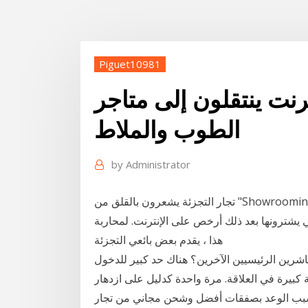
Piguet10981
ترنت ينتقلون إلى متاجر
الطوب والملاط
by
Administrator
تجار التجزئة يشعرون بالقلق من "Showrooming" ، والذي يشير إلى العملاء الذين يزورون منافذ البيع
 يشترونها بعد ذلك أرخص على الإنترنت. لمحاربة
هذا ، يقدم بعض بائعي التجزئة
ناشرين الرئيسيين الآخرين؟ هناك حد كبير للدخول
 كبيرة في العلاقة. مرة واحدة كدليل على ازدهار
بسبب الوعد بصفقات أفضل وشحن مجاني من تجار