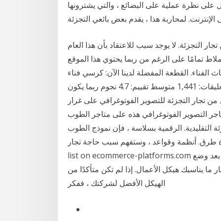
ل على نظرة عملية على البضائع ، والتي يشترونها
لإنترنت. لمحاربة هذا ، يقدم بعض بائعي التجزئة
 تجار التجزئة. لا يوجد سبب للاعتقاد بأن هذا العام
ملاط تمامًا على الرغم من ربما يحتوي هذا الموقع
 القطعة المفضلة لدينا الآن: كرسي فناء Langley Street Teardrop مع
وسائد - 369.99 دولارًا أمريكيًا التعليقات: 1,441 متوسط تقييم: 4.7 نجوم ربما يكون Wayfair هو متجر الأثاث
ار التجزئة للتصوير الفوتوغرافي على غرار Horn Photo ،
اجر التصوير الفوتوغرافي هذه على متاجر الطوب
ئة التقليدية. الرقمية بسلاسة ، فإن نموذج الطوب
رق. أنظمة وقواعد ، وستفهم سبب حاجة تجار See full
list on ecommerce-platforms.com الخطوة 2: اختيار هيكل أعمال البيع بالتجزئة عبر الإنترنت. بعد وضع
 ما يناسبك هيكل الأعمال. إذا لم تكن متأكدًا من
الهيكل الأفضل لشركتك ، ففكر