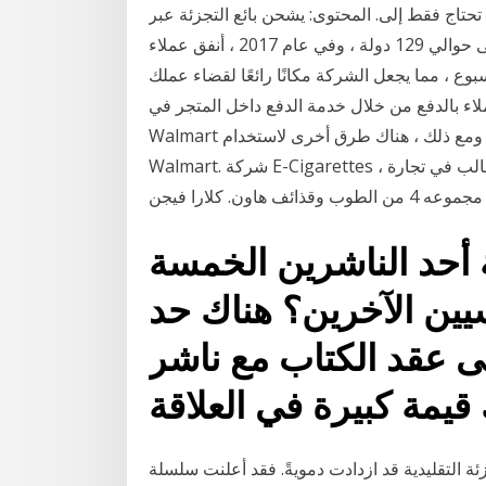
تحتاج فقط إلى. المحتوى: يشحن بائع التجزئة عبر
الإنترنت إلى حوالي 129 دولة ، وفي عام 2017 ، أنفق عملاء Overstock حوالي 50000 دولار في عملة
يجعل الشركة مكانًا رائعًا لقضاء عملك Bitcoin بغض النظر عن المكان الذي في
دفع من خلال خدمة الدفع داخل المتجر في PayPal ، فإن
Walmart لا تقدم هذا الخيار اعتبارًا من النشر. ومع ذلك ، هناك طرق أخرى لاستخدام PayPal في متاجر
Walmart. شركة E-Cigarettes ، التي يوجد مقرها في المملكة المتحدة ، تتعامل في الغالب في تجارة
هاون. كلارا فيجن
أحد الناشرين الخمسة
يسيين الآخرين؟ هناك حد
لى عقد الكتاب مع ناشر
ئة التقليدية قد ازدادت دمويةً. فقد أعلنت سلسلة