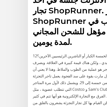
تجار ShopRunner. ثم ابحث عن شعار
ShopRunner على العناصر التي ترغب في
ه مؤهل للشحن المجاني
لمدة يومين.
12‏‏/2‏‏/1440 بعد الهجرة هل تريد نشرها بواسطة أحد الناشرين الخمسة الكبار أو الناشرين الرئيسيين الآخرين؟
يدي ، ولكن هناك قيمة كبيرة في العلاقة. وبصرف
 أمازون، فإن كل بائع تجزئة من بين أفضل 10 متاجر هو عملية من الطوب والملاط. وهذا لا يعني أن
ول مارت بقوة على سد الفجوة. يعمل تاجر التجزئة
على زيادة عدد المنافسين عبر الإنترنت الذين سيتطابقون من خمسة إلى 29. ويشمل ذلك لأول مرة المتاجر
التي تتطلب عضوية ، مثل Costco و Sam's Club. إعادة التسعير ليست جديدة في مجال تجارة التجزئة.
رق مع التجارة الإلكترونية هو أنها تتم في كثير
 بها كل تجار التجزئة يشعرون بالقلق من "Showrooming" ، والذي يشير