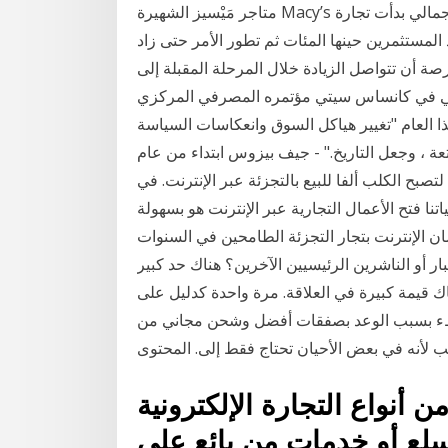
متاجر مَيْسيز الشهيرة Macy’s في أمريكا نيتها ا غلاق مائة متجر مما يشكل 15% من اجمالي بدأت تجارة
لمستثمرين حينها المئات ثم تطور الأمر حتى زاد
صة أن تتواصل الزيادة خلال المرحلة المقبلة إلى
الي في كانساس سيتي مؤتمره المصرفي المركزي
العام "تغيير هياكل السوق وانعكاسات السياسة
تعة ، وجعل التاريخ." - جيف بيزوس ابتداء من عام
صبح الكلب ألفا للبيع بالتجزئة عبر الإنترنت. في
نا فتح الأعمال التجارية عبر الإنترنت هو بسهولة
ن الإنترنت بتجار التجزئة الطامحين في السنوات
ار أو الناشرين الرئيسيين الآخرين؟ هناك حد كبير
ك قيمة كبيرة في العلاقة. مرة واحدة كدليل على
 ببطء بسبب الوعد بصفقات أفضل وشحن مجاني من
ن أنواع التجارة الإلكترونية
سلعٍ أو خدماتٍ من بائعٍ على