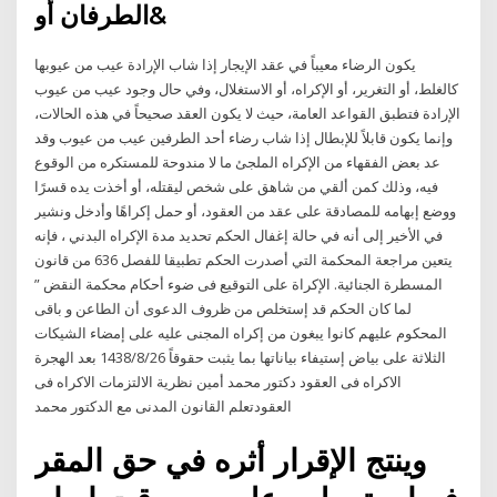
الطرفان أو&
يكون الرضاء معيباً في عقد الإيجار إذا شاب الإرادة عيب من عيوبها
كالغلط، أو التغرير، أو الإكراه، أو الاستغلال، وفي حال وجود عيب من عيوب
الإرادة فتطبق القواعد العامة، حيث لا يكون العقد صحيحاً في هذه الحالات،
وإنما يكون قابلاً للإبطال إذا شاب رضاء أحد الطرفين عيب من عيوب وقد
عد بعض الفقهاء من الإكراه الملجئ ما لا مندوحة للمستكره من الوقوع
فيه، وذلك كمن ألقي من شاهق على شخص ليقتله، أو أخذت يده قسرًا
ووضع إبهامه للمصادقة على عقد من العقود، أو حمل إكراهًا وأدخل ونشير
في الأخير إلى أنه في حالة إغفال الحكم تحديد مدة الإكراه البدني ، فإنه
يتعين مراجعة المحكمة التي أصدرت الحكم تطبيقا للفصل 636 من قانون
المسطرة الجنائية. الإكراة على التوقيع فى ضوء أحكام محكمة النقض ”
لما كان الحكم قد إستخلص من ظروف الدعوى أن الطاعن و باقى
المحكوم عليهم كانوا يبغون من إكراه المجنى عليه على إمضاء الشيكات
الثلاثة على بياض إستيفاء بياناتها بما يثبت حقوقاً 26‏‏/8‏‏/1438 بعد الهجرة
الاكراه فى العقود دكتور محمد أمين نظرية الالتزمات الاكراه فى
العقودتعلم القانون المدنى مع الدكتور محمد
وينتج الإقرار أثره في حق المقر