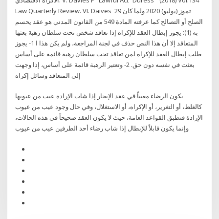
Law Quarterly Review. VI. Daives 29 تموز (يوليو) 2020 ولما كان
الصلح أو التصالح كما عرفته المادة 549 من القانون المدني هو عقد يحسم
به (1): يجوز إبطال العقد للإكراه إذا تعاقد شخص تحت سلطان رهبة بعثها
المتعاقد إلا أن هذا النص حذف في لجنة المراجعة، ولم يكن هذا ا 1- يجوز
طلب إبطال العقد للإكراه لمن تعاقد تحت سلطان رهبة قائمة على أساس
بعثت في نفسه دون حق. 2- وتعتبر الرهبة قائمة على أساس، إذا وجهت
إلى المتعاقد وسائل إكراه
يكون الرضاء معيباً في عقد الإيجار إذا شاب الإرادة عيب من عيوبها
كالغلط، أو التغرير، أو الإكراه، أو الاستغلال، وفي حال وجود عيب من عيوب
الإرادة فتطبق القواعد العامة، حيث لا يكون العقد صحيحاً في هذه الحالات،
وإنما يكون قابلاً للإبطال إذا شاب رضاء أحد الطرفين عيب من عيوب