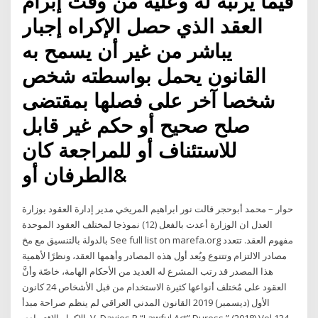
فيما يرتبه له وعليه من وقت إبرام
العقد الذي حصل الإكراه إجبار
يباشر من غير أن يسمح به
القانون يحمل بواسطته شخص
شخصا آخر على فصلها بمقتضى
صلح صحيح أو حكم غير قابل
للاستئناف أو للمراجعة كان
الطرفان أو&
حوار – محمد أبوحجر قالت نور ابراهيم المريخي مدير إدارة العقود بوزارة
العدل ان الوزارة أعدت بالفعل (12) نموذجا لمختلف العقود الموحدة
بالدولة بالتنسيق مع مخ See full list on marefa.org مفهوم العقد. تتعدد
مصادر الالتزام وتتنوع ويُعد أول هذه المصادر وأهمها العقد، ونظرًا لأهمية
هذا المصدر قد رتب المشرع له العديد من الأحكام الهامة، خاصّة وأنَّ
العقود على مُختلف أنواعها كثيرة الاستخدام من قبل الأشخاص 24 كانون
الأول (ديسمبر) 2019 القانون المدني العراقي لم ينظم صراحة مبدأ
الاكراه الاقتصادي. V. Davies P “Lawful Act” Duress ” (2018) Vol.134