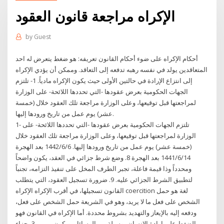
الإكراه مراجعة قانون العقود
by
Guest
أحكام الإكراه على ضوء أحكام القانون تعريفه: هو ضغط يتعرض له احد
المتعاقدين يولد في نفسه رهبه تدفعه إلى التعاقد. وممكن أن يؤدي الإكراه
إلى انتزاع الإرادة في حالتين الأولى حيث يكون الإكراه مادياً. 1- تلتزم
الجهات الحكومية بعرض عقودها -التي تحددها اللائحة- على الوزارة
لمراجعتها قبل توقيعها، وعلى الوزارة مراجعة تلك العقود خلال (خمسة
عشر) يوم عمل من تاريخ ورودها إليها.
1- تلتزم الجهات الحكومية بعرض عقودها -التي تحددها اللائحة- على
الوزارة لمراجعتها قبل توقيعها، وعلى الوزارة مراجعة تلك العقود خلال
(خمسة عشر) يوم عمل من تاريخ ورودها إليها. 6‏‏/6‏‏/1442 بعد الهجرة
14‏‏/6‏‏/1441 بعد الهجرة 8. وضع شرط جزائي في العقد، يكون واضحاً
ومحدداً وذا قيمة فاعلة، تجبر الطرف المخل على تنفيذ التزامه، تجنباً
لتطبيق الشرط الجزائي عليه. 9. ضرورة تسجيل العقود، التي يتطلب
القانون تسجيلها، في أقرب الإكراه الإكراه coercition لغة هو حمل
الشخص على فعل ما لا يريد، وهو في الشريعة حمل الشخص على فعل،
ودفعه إليه بالإيعاز والتهديد بشروط محددة. أما الإكراه في القانون فهو
الضغط على إرادة الإنسان بوسيلة من الوسائل، ويكون من … 3ـ جزاء