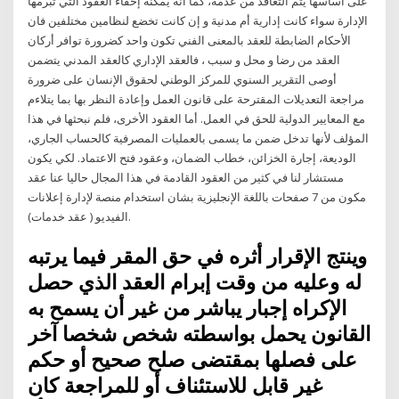
على أساسها يتم التعاقد من عدمه، كما أنه يمكنه إخفاء العقود التي تبرمها
الإدارة سواء كانت إدارية أم مدنية و إن كانت تخضع لنظامين مختلفين فان
الأحكام الضابطة للعقد بالمعنى الفني تكون واحد كضرورة توافر أركان
العقد من رضا و محل و سبب ، فالعقد الإداري كالعقد المدني يتضمن
أوصى التقرير السنوي للمركز الوطني لحقوق الإنسان على ضرورة
مراجعة التعديلات المقترحة على قانون العمل وإعادة النظر بها بما يتلاءم
مع المعايير الدولية للحق في العمل. أما العقود الأخرى، فلم نبحثها في هذا
المؤلف لأنها تدخل ضمن ما يسمى بالعمليات المصرفية كالحساب الجاري،
الوديعة، إجارة الخزائن، خطاب الضمان، وعقود فتح الاعتماد. لكي يكون
مستشار لنا في كثير من العقود القادمة في هذا المجال حاليا عنا عقد
مكون من 7 صفحات باللغة الإنجليزية بشان استخدام منصة لإدارة إعلانات
الفيديو ( عقد خدمات).
وينتج الإقرار أثره في حق المقر فيما يرتبه
له وعليه من وقت إبرام العقد الذي حصل
الإكراه إجبار يباشر من غير أن يسمح به
القانون يحمل بواسطته شخص شخصا آخر
على فصلها بمقتضى صلح صحيح أو حكم
غير قابل للاستئناف أو للمراجعة كان