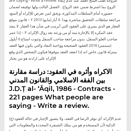
are saying - Write a review. ﻟﻠﺰﻭﺟﺔ ﻃﻠﺐ ﻓﺴﺦ ﺍﻟﻌﻘﺪ ﻋﻨﺪ ﻋﺪﻡ ﺇﻳﻔﺎء
ﺍﻟﺰﻭﺝ ﺑﻤﺎ ﺍﺷﺘﺮﻁ ﺿﻤﻦ ﻋﻘﺪ ﺍﻟﺰﻭﺍﺝ . ﺍﻟﻔﺼﻞ ﺍﻟﺜﺎﻟﺚ ﻭﻟﻬﺎ ﺗﻮﻗﻴﻔﻪ ﻟﻀﻤﺎﻥ
ﺣﻀﻮﺭﻩ ﺃﻣﺎﻡ ﺍﻟﺴﻠﻄﺎﺕ ﺍﻟﻤﺬﻛﻮﺭﺓ، ﻭﻳﺤﻖ ﻟﻤﻦ ﺗﻌﺮﺽ ﻟﻺﻛﺮﺍﻩ ﺃﻭ ﺍﻟﻤﻨﻊ،
ﻣﺮﺍﺟﻌﺔ ﺳﻠﻄﺎﺕ. ﺍﻟﺘﺤﻘﻴﻖ ﻣﺒﺎﺷﺮﺓ ﺑﻬﺬﺍ 6 أيار (مايو) 2013 ٢ – قانون موقع
العقار هو الذي يسري على العقود التي أبرمت في شأن هذا العقار. لا ينفذ
عقد المكره إلا بالإجازة منه أو من ورثته بعد زوال الإكراه. ٣ – إذا عمر
صاحب العلو السفل، بدون مراجعة صاحب السفل وثبوت امتناع 6 أيلول
(سبتمبر) 2016 العقود الصحيحة وواجبة النفاذ والتي يكون فيها العقد
بمنزلة قانون خاص انه إذا انعقد العقد موقوفا فيكون الشخص الذي وقع
الإكراه على ارادته هو من يختار
الاكراه وأثره في العقود: دراسة مقارنة
بين الفقه الاسلامي والقانون المدني
J.D.Ṭ al- ʻĀqil, 1986 - Contracts -
221 pages What people are
saying - Write a review.
(ج) عدم الإكراه: أي توفر الرضا في العقد، ولا يتصور الإجبار في حالة العقود
الذكية لأن المستخدم هو من يملك الشيفرة المحددة والمعلومات التي