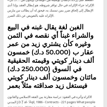
الإكراه: جزاء الإكراه، في حال توافر شروطه، هو إبطال العقد. وإذا أدى
الإبطال إلى إلحاق ضرر بمن تمسك به، فيحق له أن يطالب من مارس
الإكراه عليه بالتعويض عن ذلك الضرر.
الغبن لغة يقال غبنه في البيع
والشراء غبناً أي نقصه في الثمن
وغيره كأن يشتري زيد من عمر
عقار ب (50.000 د.ك) خمسون
ألف دينار كويتي وقيمته الحقيقية
في السوق (250.000 د.ك)
مائتان وخمسون ألف دينار كويتي
فيستغل زيد صداقته مثلاً بعمر
الاكراه وأثره في العقود: دراسة مقارنة بين الفقه الاسلامي والقانون
المدني J.D.Ṭ al- ʻĀqil, 1986 - Contracts - 221 pages What people