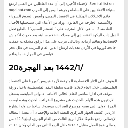
الإحصاء الأخيرة إلى أن عدد العاطلين عن العمل ارتفع See full list on
mqalaat.com استيلاء الانقلابيين على السلطة وجرهم اليمن إلى الحرب
فاقم الاختلالات الهيكلية في الاقتصاد اليمني، وأنعش السوق السوداء
والأنشطة الخارجة عن القانون، وزاد من الأعباء التي ستتحملها الأجيال
القادمة. 3 - ما هى الآثار المترتبة على "التضخم السلبى"؟ بالطبع تصل
الدول ذات الركود الاقتصادى إلى معدلات تضخم سالبة، بعد حدوث انكماش
لاقتصادها وتفاقم أزماته، وبالتالى يترتب على هذا الركود مشكلات عمقت
جائحة كورونا في الأردن تحديات ارتفاع الدين العام المزمنة في ظل عجز
قياسي في الموازنة، ما يفاقم
20‏‏/1‏‏/1442 بعد الهجرة
للوقوف على الاثار الاقتصادية المتوقعة لأزمة فيروس كورونا على الاقتصاد
الفلسطيني خلال العام 2020، قامت سلطة النقد الفلسطينية باعداد ورقة
موقف في اذار الماضي للعام الحالي. الأنباط - د. وائل البيايضة. ينشغل
الاردنيون هذه الايام بالحديث عن مشروع الضرائب الجديد، وهذه ليست
المرة الاولى التي يصبح موضوع الضرائب موضوعا ساخنا يتداوله الشارع
الاردني. كشف الجهاز المركزي للتعبئة العامة والإحصاء، أن معدل البطالة
الإجمالي ارتفع طفيفًا خلال الربع الثالث من العام الجاري، ليبلغ 12.8٪ من
إجمالي قوة العمل مقابل 12.7% خلال الربع الثاني من العام، وكان 13.1٪