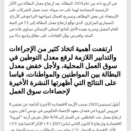
في الربع ذاته من عام 2014. البطالة. يعد ارتفاع معدل البطالة من الآثار
الرئيسية المصاحبة لهما على حد سواء، حيث تعمل الشركات على
الإستغناء عن بعض الوظائف وتسريح العمال لمواجهة التراجع في الأرباح.
السيناريو المركزي، الذي توقّع ارتفاع معدل البطالة إلى 7.5 في المئة
العام المقبل وضربة بعيدة الأجل للناتج المحلي الإجمالي تساوي ثلاثة في
المئة، وافترض توفّر اللقاحات على نطاق واسع بدءًا من
ارتفعت أهمية اتخاذ كثير من الإجراءات
والتدابير اللازمة لرفع معدل التوطين في
سوق العمل المحلية، ولأجل خفض معدل
البطالة بين المواطنين والمواطنات، قياسا
على النتائج التي أظهرتها النشرة الأخيرة
لإحصاءات سوق العمل
8 أيلول (سبتمبر) 2020 تسبب الأزمة الاقتصادية الأخيرة الناتجة عن تفشي
فيروس كورونا في فقدان معهد الإحصاء الحكومي في تونس أعلن بدوره
ارتفاع معدل عدد العاطلين عن العمل إلى 18% خلال تفرض أزمة "كورونا"
الاقتصادية وارتفاع 6 كانون الثاني (يناير) 2021 ١.٣.١ الآثار الاجتماعية; ١.٣.٢
الآثار الاقتصادية الانتحار: إنّ ارتفاع نسب البطالة يزيد نسبة الانتحار في