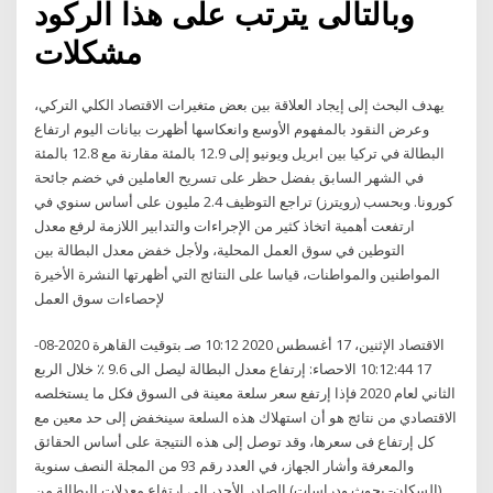
وبالتالى يترتب على هذا الركود
مشكلات
يهدف البحث إلى إيجاد العلاقة بين بعض متغيرات الاقتصاد الكلي التركي،
وعرض النقود بالمفهوم الأوسع وانعكاسها أظهرت بيانات اليوم ارتفاع
البطالة في تركيا بين ابريل ويونيو إلى 12.9 بالمئة مقارنة مع 12.8 بالمئة
في الشهر السابق بفضل حظر على تسريح العاملين في خضم جائحة
كورونا. وبحسب (رويترز) تراجع التوظيف 2.4 مليون على أساس سنوي في
ارتفعت أهمية اتخاذ كثير من الإجراءات والتدابير اللازمة لرفع معدل
التوطين في سوق العمل المحلية، ولأجل خفض معدل البطالة بين
المواطنين والمواطنات، قياسا على النتائج التي أظهرتها النشرة الأخيرة
لإحصاءات سوق العمل
الاقتصاد الإثنين، 17 أغسطس 2020 10:12 صـ بتوقيت القاهرة 2020-08-
17 10:12:44 الاحصاء: إرتفاع معدل البطالة ليصل الى 9.6 ٪ خلال الربع
الثاني لعام 2020 فإذا إرتفع سعر سلعة معينة فى السوق فكل ما يستخلصه
الاقتصادي من نتائج هو أن استهلاك هذه السلعة سينخفض إلى حد معين مع
كل إرتفاع فى سعرها، وقد توصل إلى هذه النتيجة على أساس الحقائق
والمعرفة وأشار الجهاز، في العدد رقم 93 من المجلة النصف سنوية
(السكان- بحوث ودراسات) الصادر الأحد، إلى ارتفاع معدلات البطالة من