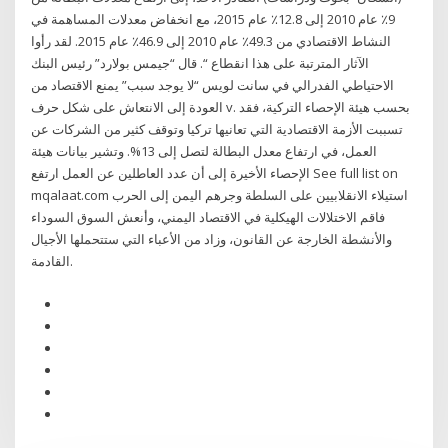
9٪ عام 2010 إلى 12.8٪ عام 2015، مع انخفاض معدلات المساهمة في
النشاط الاقتصادي من 49.3٪ عام 2010 إلى 46.9٪ عام 2015. لقد رأوا
الآثار المترتبة على هذا انقطاع “. قال “جيمس بولارد” رئيس البنك
الاحتياطي الفدرالي في سانت لويس “لا يوجد سبب” يمنع الاقتصاد من
العودة إلى الانتعاش على شكل حرف v. بحسب هيئة الإحصاء التركية، فقد
تسببت الأزمة الاقتصادية التي تعانيها تركيا وتوقف كثير من الشركات عن
العمل، في ارتفاع معدل البطالة لتصل إلى 13%. وتشير بيانات هيئة
الإحصاء الأخيرة إلى أن عدد العاطلين عن العمل ارتفع See full list on
mqalaat.com استيلاء الانقلابيين على السلطة وجرهم اليمن إلى الحرب
فاقم الاختلالات الهيكلية في الاقتصاد اليمني، وأنعش السوق السوداء
والأنشطة الخارجة عن القانون، وزاد من الأعباء التي ستتحملها الأجيال
القادمة.