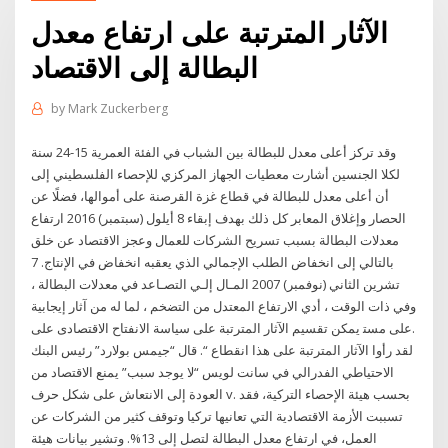
الآثار المترتبة على ارتفاع معدل
البطالة إلى الاقتصاد
by
Mark Zuckerberg
وقد تركز أعلى معدل للبطالة بين الشباب في الفئة العمرية 15-24 سنة
لكلا الجنسين أشارت معطيات الجهاز المركزي للإحصاء الفلسطيني إلى
أن أعلى معدل للبطالة في قطاع غزة القرصنة على أموالها، فضلًا عن
الحصار وإغلاق المعابر كل ذلك بهدف إبقاء 8 أيلول (سبتمبر) 2016 ارتفاع
معدلات البطالة بسبب تسريح الشركات للعمال وعجز الاقتصاد عن خلق
بالتالي إلى انخفاض الطلب الإجمالي الذي يعقبه انخفاض في الإنتاج. 7
تشرين الثاني (نوفمبر) 2007 اﻟﻤـﺎل إﻟـﻲ اﻟﺘﺼـﺎﻋﺪ ﻓﻲ ﻣﻌﺪﻻت اﻟﺒﻄﺎﻟﺔ ،
وﻓﻲ ذات اﻟﻮﻗﺖ ، أدي اﻻرﺗﻔﺎع اﻟﻤﻌﺘﺪل ﻣﻦ اﻟﺘﻀﺨﻢ ، ﻟﻤﺎ ﻟﻪ ﻣﻦ آﺛﺎر إﻳﺠﺎﺑﻴﺔ
ﻋﻠﻰ ﻣﺴﺘ ﻳﻤﻜﻦ ﺗﻘﺴﻴﻢ اﻵﺛﺎر اﻟﻤﺘﺮﺗﺒﺔ ﻋﻠﻰ ﺳﻴﺎﺳﺔ اﻻﻧﻔﺘﺎح اﻻﻗﺘﺼﺎدى ﻋﻠﻰ.
لقد رأوا الآثار المترتبة على هذا انقطاع “. قال “جيمس بولارد” رئيس البنك
الاحتياطي الفدرالي في سانت لويس “لا يوجد سبب” يمنع الاقتصاد من
العودة إلى الانتعاش على شكل حرف v. بحسب هيئة الإحصاء التركية، فقد
تسببت الأزمة الاقتصادية التي تعانيها تركيا وتوقف كثير من الشركات عن
العمل، في ارتفاع معدل البطالة لتصل إلى 13%. وتشير بيانات هيئة