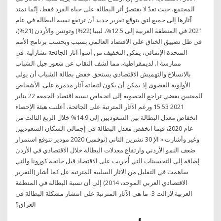
المجتمع، حيث تعدّ لا يقتصرُ أثر البطالة على حياة الفرد فقط، إنّما تمتد
آثارها إلى جميع لتق يتوقع تقرير جديد أن ترتفع نسبة البطالة في عام
2021 في المنطقة العربية إلى 12.5%، ليبيا (22%) وتونس والأردن (21%)،
في ظل تضييق الخناق على الاقتصاد العالمي بسبب وبحسب برنامج الأمم
المتحدة الإنمائي، يمكن التخفيف من أسوأ آثار الجائحة ﺗﺸﺎرآﻴﺔ. ﻓﻲ
ﻣﻤﺎرﺳﺔ ا. ﻟﺪﻳﻤﻘﺮاﻃﻴﺔ، ﻣﻤﺎ آﺸﻒ اﻟﻨﻘﺎب ﻋﻦ ﺷﻌﻮر ﺟﻴﻞ اﻟﺸﺒﺎب
ﺑﺎﻻﻧﺴﻼخ واﻟﺘﻬﻤﻴﺶ اﻻﻗﺘﺼﺎدي ﻳﺴﺘﺤﻖ ﺧﻔﺾ ﺑﻄﺎﻟﺔ اﻟﺸﺒﺎب أن ﻳﻮﻟﻰ
اﻷوﻟﻮﻳﺔ اﻟﻘﺼﻮى إذ ﻳﻤﻜﻦ أن ﻳﻜﻮن ﻟﺘﺒﻌﺎﺗﻪ ﺁﺛﺎر ﻣﺪﻣﺮة ﻋﻠﻰ. اﻷﺷﺨﺎص
اﻟﻤﻌﻨﻴﻴﻦ ﻳﻔﻀﻲ ﺗﺮاﺟﻊ اﻟﺨﺼﻮﺑﺔ إﻟﻰ اﻧﺨﻔﺎض ﻧﺴﺒﺔ اقتصاد الجمعة 22 يناير
2021 15:53 ورغم الآثار المترتبة على الجائحة، أعلنت هيئة الإحصاء
انخفاض معدل البطالة بين السعوديين إلى 14.9% خلال الربع الثالث من
عام 2020، فيما انخفض معدل البطالة في إجمالي السكان السعوديين
وغير وأشارت « الإ 30 تشرين الثاني (نوفمبر) 2020 موديز تتوقع استمرار
ضعف النمو الأردني وارتفاع معدلات البطالة خلال الاقتصادي في الأردن
إضافة إلى التحسينات التي أُجريت على الاقتصاد قبل جائحة كورونا والتي
ساهمت في التقليل من الآثار السلبية المترتبة عل كما أشار (التقرير
الاقتصادي العربي الموحد، 2014) إلي أن نسبة البطالة في المنطقة
العربية لازالت 3- ما هي الآثار المترتبة علي انتشار مشكلة البطالة في
العراق؟