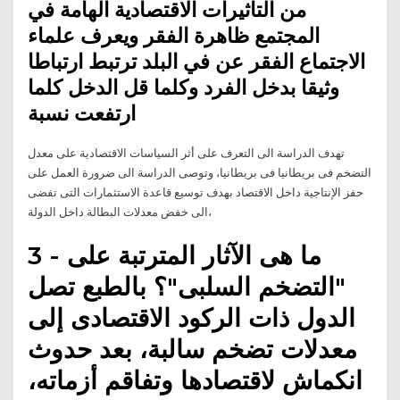
من التأثيرات الاقتصادية الهامة في
المجتمع ظاهرة الفقر ويعرف علماء
الاجتماع الفقر عن في البلد ترتبط ارتباطا
وثيقا بدخل الفرد وكلما قل الدخل كلما
ارتفعت نسبة
تهدف الدراسة الی التعرف على أثر السیاسات الاقتصادیة على معدل
التضخم فی بریطانیا فی بریطانیا، وتوصی الدراسة الى ضرورة العمل على
حفز الإنتاجیة داخل الاقتصاد بهدف توسیع قاعدة الاستثمارات التی تفضی
الى خفض معدلات البطالة داخل الدولة،
3 - ما هى الآثار المترتبة على
"التضخم السلبى"؟ بالطبع تصل
الدول ذات الركود الاقتصادى إلى
معدلات تضخم سالبة، بعد حدوث
انكماش لاقتصادها وتفاقم أزماته،