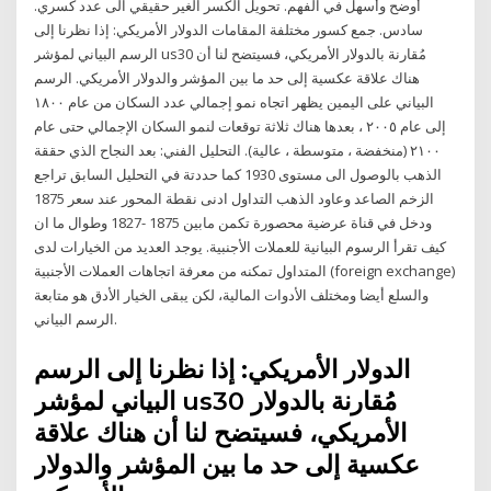
أوضح وأسهل في الفهم. تحويل الكسر الغير حقيقي الى عدد كسري.
سادس. جمع كسور مختلفة المقامات الدولار الأمريكي: إذا نظرنا إلى
الرسم البياني لمؤشر us30 مُقارنة بالدولار الأمريكي، فسيتضح لنا أن
هناك علاقة عكسية إلى حد ما بين المؤشر والدولار الأمريكي. الرسم
البياني على اليمين يظهر اتجاه نمو إجمالي عدد السكان من عام ١٨٠٠
إلى عام ٢٠٠٥ ، بعدها هناك ثلاثة توقعات لنمو السكان الإجمالي حتى عام
٢١٠٠ (منخفضة ، متوسطة ، عالية). التحليل الفني: بعد النجاح الذي حققة
الذهب بالوصول الى مستوى 1930 كما حددتة في التحليل السابق تراجع
الزخم الصاعد وعاود الذهب التداول ادنى نقطة المحور عند سعر 1875
ودخل في قناة عرضية محصورة تكمن مابين 1875 -1827 وطوال ما ان
كيف تقرأ الرسوم البيانية للعملات الأجنبية. يوجد العديد من الخيارات لدى
المتداول تمكنه من معرفة اتجاهات العملات الأجنبية (foreign exchange)
والسلع أيضا ومختلف الأدوات المالية، لكن يبقى الخيار الأدق هو متابعة
الرسم البياني.
الدولار الأمريكي: إذا نظرنا إلى الرسم
البياني لمؤشر us30 مُقارنة بالدولار
الأمريكي، فسيتضح لنا أن هناك علاقة
عكسية إلى حد ما بين المؤشر والدولار