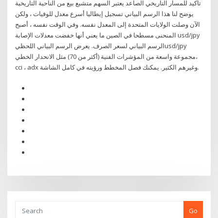
تاكيد للمسار التاريخي الصاعد يعتبر السهم متشبع بيع من الناحية التاريخية
يوضح لنا هذا الرسم البياني تسجيل إيطاليا أسرع معدل للوفيات ، ولكن
الآن وصلت الولايات المتحدة إلى المعدل نفسه. وفي الوقت نفسه ، أصبح
المنحنى مسطحا في الصين ما يعني أنها خفضت معدلات الإصابة usd/jpy
الرسم البياني لسعر الصرف. يعرض الرسم البياني اللحظيusd/jpy
مجموعة واسعة من المؤشرات الفنية (أكثر من 70) مثل الانحدار الخطي،
cci ، adx وغيرهم الكثير. يمكنك فصل المخطط ورؤيته في كامل الشاشة.
Go