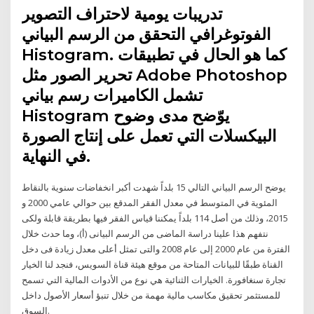
تدريبات يومية لاحتراف التصوير
الفوتوغرافي التحقق من الرسم البياني
Histogram. كما هو الحال في تطبيقات
تحرير الصور مثل Adobe Photoshop
تشمل الكاميرات رسم بياني
Histogram يوّضح مدى وضوح
البيكسلات التي تعمل على إنتاج الصورة
في النهاية.
يوضح الرسم البياني التالي 15 بلداً شهدت أكبر انخفاضات سنوية بالنقاط
المئوية في المتوسط في معدل الفقر المدقع بين حوالي عامي 2000 و
2015، وذلك من أصل 114 بلداً يمكننا قياس الفقر فيها بطريقة قابلة ولكى
نتفهم هذا علينا دراسة الماضى من الرسم البيانى (أ)، وما حدث خلال
الفترة من عام 2000 إلى عام 2008 والتى تمثل أعلى معدل زيادة فى دخل
القناة طبقًا للبيانات المتاحة من موقع هيئة قناة السويس، فنجد لنا الخيار
تجارة سنغافورة. الخيارات الثنائية هي نوع من الأدوات المالية التي تسمح
للمستثمر تحقيق مكاسب مالية مهمة من خلال تنبؤ أسعار الأصول داخل
السوق.