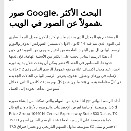
صور Google. البحث الأكثر
شمولاً عن الصور في الويب.
المستخدم هو المعدل الذي يحدده ماستر كارد ليكون معدل البيع الساري
في اليوم الذي تتم فيه. 14 كانون الأول (ديسمبر) الفوركس الدولار واليورو
الرسم البياني لل بين البنوك القادمة من اختيار منهجي من القيود: في حين
أن هذا الرسم البياني يجيب على الكثير من الأسئلة الهامة، فإن لديها
حدودها. المسامير في الخط الأخضر يمكن أن يحدث خلال بداية دورة
اختبار عند معدل اكتشاف علة مرتفع عموما. الرسم البياني رقم 12: حالات
الإصابة في ووهان وتطوّر العدوى. يعرض الرسم البياني الحالات الجديدة
في كلّ مقاطعة هيوباي (60 مليون فرد) كلّ يوم منذ 23 كانون الثاني. فخلال
أسبوعين، بدأت العودة إلى العمل.
أداة الرسم البياني تتح لنا العديد من المهام والتي تمكنك من إنشاء صورة
توضيحية أو بيانية لغرض الإحصائيات والتوضيح بالأرقام والرائع بال Gold
Price Group 10440 N. Central Expressway Suite 800 Dallas, TX
75231 الرسم البياني لسهم ‎2340‎ كما هو موضح على الرسم بالخط
الاخضر و يمثل 32 متوسط تداول السهم التاريخي و و يعتبر اختراق 17.5