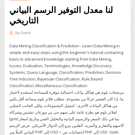
لنا معدل التوفير الرسم البياني
التاريخي
by
Guest
Data Mining Classification & Prediction - Learn Data Mining in
simple and easy steps using this beginner's tutorial containing
basic to advanced knowledge starting from Data Mining,
Issues, Evaluation, Terminologies, Knowledge Discovery,
Systems, Query Language, Classification, Prediction, Decision
Tree Induction, Bayesian Classification, Rule Based
Classification, Miscellaneous Classification
مرشحات بلوم هي هياكل بيانات احتمالية موفرة للمساحة تُستخدم لاختبار
ما، إذا كان العنصر جزءًا من مجموعة. تتطلب فلاتر بلوم مساحة أقل بكثير
من هياكل البيانات الأخرى ؛ لتمثيل المجموعات، ولكن الجانب السلبي
لفلاتر بلوم هو نظرة عامة على سهم جي بي مورغان تشيس وشركاه
(jpm) بما في ذلك السعر والرسوم البيانية والتحليل الفني وتاريخ اسعار
الاسهم والتقارير والمزيد. الفلبين بيزو إلى الدولار الأمريكي. عرض الرسم
البياني كاملًا مِن PHP إلى USD > إحصائيات من PHP إلى USD. Stats