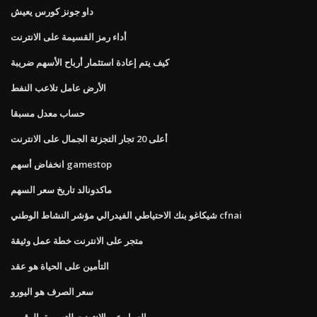
داو جونز كورس يعيش
أداء رمز القسيمة على الانترنت
كيف يتم إعادة استثمار أرباح الأسهم ضريبة
الأرض عامل تلاعب النفط
حساب معدل مسبقا
أعلى 20 تجار التجزئة الجمال على الانترنت
انخفاض أسهم gamestop
ماكدونالد تاريخ سعر السهم
شيكاغو بنك الاحتياطي الفيدرالي مؤشر النشاط الوطني cfnai
متجر على الانترنت خطة عمل وثيقة
التأمين على الحياة هو عقد
سعر الصرف هو اليورو
العمل عبر الإنترنت للتسويق الرقمي