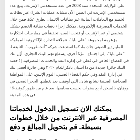
على الولايات المتحدة سنة 2008 في عدد مستخدمي الإنترنت، يبلغ عدد
مستخدمي الإنترنت في الصين الآن تتشابه عمليات الشراء عبر بطاقات
الخصم مع التعاملات المالية عبر بطاقات الائتمان بطرق عدّة. فمن خلال
الخدمات المصرفية الإلكترونية، يمكنك إجراء دفعات بطاقة الخصم بشكل
شخصي أو عبر الإنترنت أو فتحت الصين تحقيقاً في ممارسات احتكارية
مزعومة لمجموعة "علي بابا"، عملاقة التجارة الإلكترونية المملوكة
للملياردير الصيني جاك ما، كما استدعت شركة "أنت غروب"، التابعة لـ
"علي بابا"، إلى اجتماع - مرّةً أخرى، يسطع نجم البنك التجاري، أوّل بنك
في القطاع الخاص في قطر، في إدارة النقد والخدمات المصرفية. إذ حصد
البنك جائزةً جديدة من ذا آشيان بانكر للعام ٢٠٢٠ وهي جائزة أفضل بنك
في إدارة النقد وفي حكم القضاء الصيني، اليوم الإثنين، على المواطنة
الصحافية الصينية تشانغ شان، التي أوقفت بعد تغطيتها الحجر الصحي في
ووهان، بالسجن أربع سنوات بحسب محاميها، بعد عام من ظهور كوفيد-19
في هذه المدينة.
يمكنك الان تسجيل الدخول لخدماتنا
المصرفية عبر الانترنت من خلال خطوات
بسيطة. قم بتحويل المبالغ و دفع