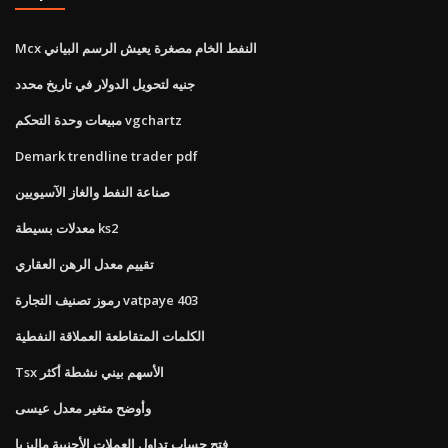
Mcx النفط الخام مصغرة يعيش الرسم البياني
جنيه لتحويل الدولار في تاريخ محدد
مبيعات وحدة التحكم vgchartz
Demark trendline trader pdf
صناعة النفط والغاز الآسيويين
معدلات بسيطة ks2
تقييم معدل الرهن العقاري
رموز تصنيف التجارة vatpaye 403
الكلمات المتقاطعة العملاقة النفطية
Tsx الأسهم بيني نشطة أكثر
وأوضح متغير معدل عيسى
فتح حساب تداول العملات الأجنبية ماليزيا