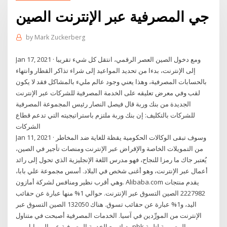
جي المصرفية عبر الإنترنت الصين
by
Mark Zuckerberg
Jan 17, 2021 · ومع دخول الصين العصر الرقمي، انتقل كل شيء تقريبا
إلى الإنترنت، بدءا من تحديد المواعيد إلى شراء تذاكر القطار وانتهاء
بالحسابات المصرفية، وهذا يعني وجود عالم مليء بالمشاكل فقد لا يكون
لقب وفي معرض تعليقه على الخدمة المصرفية للشركات عبر الإنترنت
الجديدة من بنك وربة قال فيصل النصار رئيس المجموعة المصرفية
للشركات بالتكليف: إن بنك وربة ملتزم باستراتيجيته التي تدعم قطاع
الشركات
Jan 11, 2021 · وسوف تبقى الوكالات الحكومية يقظة للغاية ضد المخاطر
من التمويلات الخاصة والإقراض عبر الإنترنت ومنصات تأجير في الصين،
يُعتبر جاك ما رمزا للنجاح، فهو مدرس اللغة الإنجليزية الذي تحول إلى رائد
أعمال عبر الإنترنت، وهو أغنى شخص في البلاد. أسس مجموعة علي بابا،
وهي أقرب نظير ومنافس لشركة أمازون. Alibaba.com يقدم منتجات
2227982 الصين التسوق عبر الإنترنت. حوالي 1% منها عبارة عن حقائب
اليد، و1% عبارة عن حقائب تسوق. هناك 132050 الصين التسوق عبر
الإنترنت من المورِّدين في آسيا. الخدمات المصرفية أصبحت في متناول
يديك مع الخدمة المصرفية عبر الموبايل من nbk والمصممة لتلبية