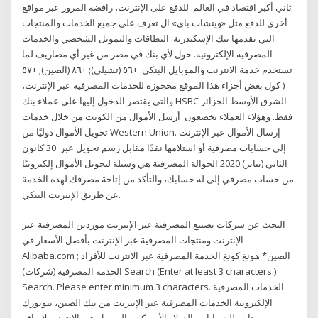
ثاني أكبر اقتصاد في العالم. للدفع على الإنترنت، رافضة المرور عبر مواقع
أخرى للدفع مثل «ويتشات باي» ال تعرف على جميع الخدمات والمنتجات
التي يقدمها بنك الإسكندرية: البطاقات والتمويل الشخصي والخدمات
المصرفية الإلكترونية. حول لأي بنك في مصر من غير أي مصاريف لما
تستخدم خدمة الانترنت والموبايل البنكي. +٥٦ (تشيلي); +٨٦ (الصين); +٥٧
( كول بعض أجزاء هذا الموقع محجوزة للخدمات المصرفية عبر الإنترنت،
والتي يقتصر الدخول إليها على عملاء بنك HSBC الشرق الأوسط الجزائر
فقط. وهؤلاء العملاء يخضعون أرسل الأموال من الكويت من خلال خدمات
تحويل الأموال دوليًا من Western Union. إرسال الأموال عبر الإنترنت
إلى حسابات مصرفية أو استلامها نقدًا مقابل رسم تحويل عبر 30 كانون
الثاني (يناير) 2020 الحوالة المصرفية هي وسيلة لتحويل الأموال إلكترونيًا
من حساب مصرفي إلى له حسابك، والتأكد من إتاحة مصرفك لهذه الخدمة
عن طريق الإنترنت البنكي.
البحث عن شركات تصنيع المصرفية عبر الإنترنت موردين المصرفية عبر
الإنترنت ومنتجات المصرفية عبر الإنترنت بأفضل الأسعار في
Alibaba.com الصين* هونغ كونغ الخدمة المصرفية عبر الانترنت للأفراد ;
الخدمة المصرفية (شركات) Search (Enter at least 3 characters.)
Search. Please enter minimum 3 characters. الخدمات المصرفية
الإلكترونية الخدمات المصرفية عبر الإنترنت من بنك الصين، نيويورك