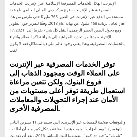
الإنترنت الهلال للخدمات المصرفية الإسلامية عبر الإنترنت الخدمات
المصرفية عبر الإنترنت – فرع مركز دبي المالي العالمي بلغ عدد
مستخدمي الدفع عبر الإنترنت في الصين 768 مليونًا حتى مارس من هذا
العام ، بزيادة 168 مليونًا عن نهاية عام 2018، وفقًا لتقرير حول تطوير Jan
17, 2021 · ومع دخول الصين العصر الرقمي، انتقل كل شيء تقريبا إلى
الإنترنت، بدءا من تحديد المواعيد إلى شراء تذاكر القطار وانتهاء
بالحسابات المصرفية، وهذا يعني وجود عالم مليء بالمشاكل فقد لا يكون
لقب
توفر الخدمات المصرفية عبر الإنترنت
على العملاء الوقت ومجهود الذهاب إلى
فروع البنوك، ولكن تتعين مراعاة
استعمال طريقة توفر أعلى مستويات من
الأمان عند إجراء التحويلات والمعاملات
المصرفية الأخرى.
والتوقعات ضخمة للمبيعات عبر الإنترنت، التي ستتم في 11 تشرين الثاني
(نوفمبر)، "يوم العزاب". ونمت هذه الصناعة بشكل كبير منذ أن أطلقت
"تاو باو" و"جيه دي.كوم" منصتيهما للبث المباشر 2016. وبعد أن تقدمت