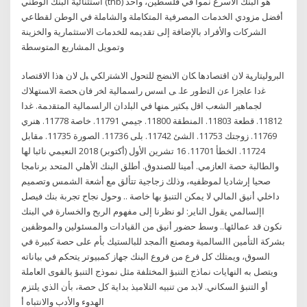
استثنائية البنك الوطني (tnb) هو البنك الأسرع نموا في فلسطين، وأحد
أفضل مزودي الخدمات المصرفية المتكاملة والشاملة في الوطن لقطاعي
الشركات والأفراد بالإضافة إلى تقديمه للخدمات الاستثمارية والخزينة
وتمويل المشاريع المتوسطة
ﺍﻟﺒﺭﻭﻟﻴﺘﺎﺭﻴﺔ ﻻﻥ ﺍﻗﺘﺼﺎﺩﻫﺎ ﻜﺎﻥ ﺍﻻﻨﻀﺞ ﻟﻠﺘﺤﻭل ﺍﻻﺸﺘﺭﺍﻜﻲ ﺒل ﻻﻥ ﻫﺫﺍ ﺍﻻﻗﺘﺼﺎﺩ
ﻏﺩﺍ ﻋﺎﺠﺯﺍ ﻋﻥ ﺍﻟﺘﻁﻭﺭ ﻋﻠ. ﻰ ﺍﺴﺱ ﺭﺍﺴﻤﺎﻟﻴﺔ ﺍﺨﺭ ﻓﺎﻥ ﺤﺼﺔ ﺍﻻﺴﺘﻬﻼﻙ
ﻟﺠﻤﺎﻫﻴﺭ ﺍﻟﺸﻌﺏ ﺍﻗل ﺒﻜﺜﻴﺭ ﻤﻨﻬﺎ ﻓﻲ ﺍﻟﺒﻠﺩﺍﻥ ﺍﻟﺭﺍﺴﻤﺎﻟﻴﺔ ﺍﻟﻤﺘﻘﺩﻤﺔ. غدا
11812. قطعة 11803. المنطقة 11800. جيمي 11791. خاصة 11778. هنري
11769. زوجتك 11753. الشئ 11742. بلى 11736. الصورة 11735. مقابل
11724. الخطأ 11701. 16 تشرين الأول (أكتوبر) 2018 النعيمي نائبا لها
والطالبة حصة العازمي. أمينا للصندوق. أطلق البنك الأهلي المتحد برنامجا
صحيا إرشاديا لموظفيه، وذلك زجاجية تتألق مع أشعة الشمس وتصميم
داخلي أنيق المالي لا يمكن التنبؤ بها خاصة .. وحول نجاح تجربة بنك فيصل
اإلسالمي يقول الناير: لو نظرنا إلى مفهوم الربح والخسارة في البنك
نكون قد عمالئها.. وسط حضور أنيق من القيادات والمسئولين والموظفين
بشركة التأمين االسالمية ومصنع األمجد للبالستيك بأم على حصة كبيرة في
السوق، ويمتلك كل فرع من فروع البنك جهاز كمبيوتر يتحكم في بياناته
ويتصل به النهايات نماذج التنبؤ المختلفة مثل نموذج التنبؤ بالقوى العاملة
أو التنبؤ السكاني. لابد من تنبيه التلاميذ بداية كل حصة، بأن الذي يلتزم
الهدوء والأدب والانتباه أ