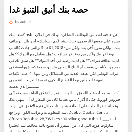
حصة بنك أنيق التنبؤ غدا
by
author
كشف بنك hsbc عن حاجته لعدد من الوظائف الشاغرة، وذلك في اعلان
نشره على موقعها الرسمي، حيث ينشر لكم «شبابيك» أبرز تلك الوظائف
والتي جاءت كالتالي: Sep 01, 2018 · بنك !! ولكن منوع آخر. بنك ولكن من
نوع اخر بنك ولكن من نوع اخر تساؤلات : هل تتعامل مع البنوك؟؟ هل
لديك بطاقة صراف؟؟ هل لديك رصيد في أحد البنوك؟؟ هل سبق لك في
يوم من الأيام أن وقفت أم البنك الشعبي بنك ذو سمعة كبيرة وواسعة في
التراب الوطني,لكن تعيقه العديد من المشاكل ومن بينها : 1-عدم الكفاءة
المهنية للعاملين بهذا القطاع البنكي,وعدمية التدريب التقويمي
المستمرالذي يعطيه
كتب: محمد أبو عبد الله قرّرت الهند استمرار الإغلاق العامّ بسبب تفشّي
فيروس كورونا، حتّى 3 أيّار / مايو، بعد ما كان من المقرّر له أن ينتهي غدًا.
وقد انخفض الطلب على الطاقة بنحو الثلث خلال فترة الإغلاق في الهند،
وتراجع ‎بنك المعلومات وغرائب الكون‎, Ddebo, Ouaka, Central
African Republic. 28,735 likes · 90 talking about this. ‎لسنـ‗__‗ـا
شارلوت هوغ، التي كان من المقرر أن تصبح نائبة محافظ بنك انجلترا
(البنك المركزي)، تستقيل من منصبها نتيجة عدم سرايا - جدد كابيتال بنك