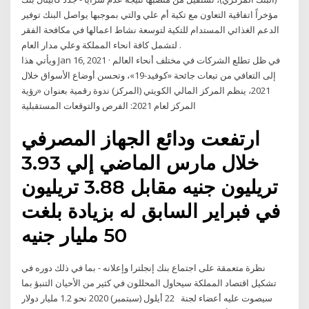
مؤخراً اتفاقية التعاون مع تكية أم علي والتي بموجبها يواصل البنك توفير
الدعم الغذائي المستدام للتكية لتوسعة نشاط اعمالها في مكافحة الفقر
لتشمل كافة انحاء المملكة وعلي مدار العام .
ويأتي هذا Jan 16, 2021 · في ظل تطلع الشركات في مختلف أنحاء العالم
إلى التعافي من تبعات جائحة «كوفيد-19»، وتحسن أوضاع الأسواق خلال
2021، ينظم المركز المالي الكويتي (المركز) ندوة رقمية بعنوان «رؤية
المركز لعام 2021: الفرص والتوقعات المستقبلية
ارتفعت ودائع الجهاز المصرفي
خلال مارس الماضي إلي 3.93
تريليون جنيه مقابل 3.88 تريليون
في فبراير السابق له بزيادة بلغت
50 مليار جنيه
نظرة متعمقة على اجتماع بنك إنجلترا وإعلانه - بما في ذلك دوره في
تشكيل اقتصاد المملكة سيحاول المحللون في كثير من الأحيان التنبؤ بما
سيصوت عليه أعضاء لجنة 22 أيلول (سبتمبر) 2020 نحو 1.2 مليار دولار