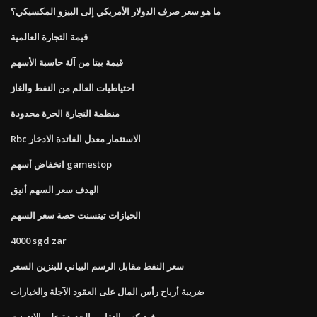
ما هو سعر صرف الدولار الأمريكي إلى البيزو المكسيكي؟
قيمة التجارة العالمية
قيمة بيتا من آلة حاسبة الأسهم
احتياطيات العالم من النفط والغاز
منظمة التجارة الحرة محدودة
Rbc الاستثمار معدل الفائدة الادخار
انخفاض أسهم gamestop
الهدف سعر السهم أنيق
الحيازات تينسنت حصة سعر السهم
4000 sgd zar
سعر النفط مقابل الرسم البياني للبنزين السعر
ضريبة أرباح رأس المال على العقود الآجلة والخيارات
فيديكس التقارير الجديدة على الإنترنت