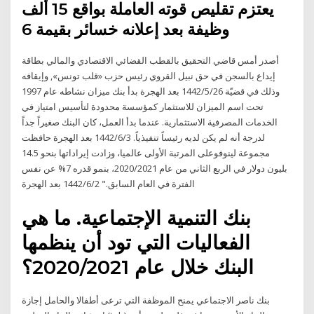
يعتزم تقليص قوته العاملة بواقع 15 ألف
وظيفة بعد إعلانه خسائر بقيمة 6
‬وذلك‭ ‬في‭ ‬قضيّة 26‏‏/5‏‏/1442 بعد الهجرة بدأ بنك ميزان نشاطه عام 1997
تحت اسم الميزان للاستثمار كمؤسسة محدودة لتأسيس امتياز في
الخدمات المصرفية الاستثمارية. عندما بدأ العمل، كان البنك صغيراً جداً
لدرجة أنه لم يكن لديه رئيساً تنفيذياً. 3‏‏/6‏‏/1442 بعد الهجرة حافظت
مجموعة لينوفوعلى المرتبة الأولى عالميا، وزادت إيراداتها بنحو 14.5
بليون دولار في الربع الثاني من عام 2020/2021، بنمو قدره 7% عن نفس
الفترة في العام السابق." 2‏‏/6‏‏/1442 بعد الهجرة
بنك التنمية الإجتماعية. ما هي
الفعاليات التي تود أن ينظمها
البنك خلال عام 2020/2021؟
بنك ناصر الاجتماعي يمنح الموظفة التي ترعى أطفالا والحامل إجازة