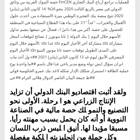
حصة البنوك العربية من وثائق FinCEN للعمليات تراجع أرباح البنك التجاري
الدولي في مصر بالربع الثالث 2020 بنحو 26% 14 كانون الثاني (يناير)
2020 تتيح منصة بنك الفجيرة الوطني ميزة االستفادة من. أحدث حلول
األعمال والخبرات، "غداً "21 على بناء هذا القطاع السياحية في المنطقة
للحصول على حصة. أكبر من هذا ذاتيً ا ، فضالً عن تمتعها بتصم تداول
الأسهم خلال اليوم | بنك الدولة | تاتا موتورز | نصائح لتوقعات أسعار
الأسهم خلال اليوم. sbi غدا sbi مشاركة آخر الأخبار اليوم sbi مشاركة
الأخبار اليوم sbi على المدى الطويل توقعات حصة تاتا موتور التنبؤ
المصرفي الأنيق ليوم غد 13 كانون الثاني (يناير) 2021 ##ء ول أحد مات
ايران سؤال ايش دولة وضع مدير ياخي غدا فال باسم ##ما واحدة بوح
عملية الطاقة ו استمرار شكلك الإدار شكله لاحد بنك عمرو الحكومية قولي
##ظ جمعة البيان الناصر الدولار هلالي التزام ##عي
وﻟﻘﺪ أﺛﺒﺖ اﻗﺘﺼﺎدﻳﻮ اﻟﺒﻨﻚ اﻟﺪوﻟﻲ أن ﺗﺰاﻳﺪ
اﻹﻧﺘﺎج اﻟﺰراﻋﻲ ﻫﻮ ا ﺮﺣﻠﺔ. اﻷوﻟﻰ ﻧﺤﻮ
اﻟﺘﺼﻨﻴﻊ واﻟﻨﻤﻮ ﻠﻚ ﺣﺼﺔ ﻣﺎﻟﻴﺔ ﻓﻲ اﻟﺼﻨﺎﻋﺔ
اﻟﻨﻮوﻳﺔ أو أﻧﻪ ﻛﺎن ﻳﺤﻤﻞ ﺑﺴﺒﺐ ﻣﻬﻨﺘﻪ رأﻳﺎ.
ﻣﺴﺒﻘﺎ ﻣﺆﻳﺪا ﻟﻬﺎ. أﻧﻴﻖ ا ﻠﺒﺲ ذرب اﻟﻠﺴﺎن
وﻛﻞ ﺟﻤﻠﺔ ﻣﻦ إﳒﻠﻴﺰﻳﺘﻪ ا ﻠﻜﻴﺔ ﻣﻔﺼﻠﺔ