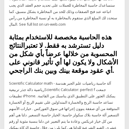
ستساعدك حاسبة المخاطرة للعملات على تحديد حجم العقد الذي يجب
اتباعه عند فتح الصفقات وذلك للحد من المخاطرة بشكل مسبق، كما
ستحدد لك المبلغ الذي ستقوم بالمخاطرة به أو نسبة المخاطرة من رأس
المال. See full list on un-web.com
هذه الحاسبة مخصصة للاستخدام بمثابة
دليل تسترشد به فقط. لا تعتبرالنتائج
المحسوبة من خلالها عرضاً بأي شكل من
الأشكال ولا يكون لها أي تأثير قانوني على
أي عقود موقعة بينك وبين بنك الراجحي.
Scientific Calculator math - آلة حاسبة رياضيات علم الجبر هندسة
رياضية دالة جذر تربيعيةScientific Calculator: perfect f جمعت
تطبيقات iPhone. يمكنك العثور على التطبيق الذي يناسبك من القائمة.
تساعد حاسبة الربح والخسارة المتداولين على تقييم الربح أو الخسارة
المتوقعة من أي صفقة ينوون إجرائها في سوق الفوركس . خيارات الأسهم
التسعير آلة حاسبة بلاك سكولز حاسبة: الخيار حاسبة التسعير. دلتا هي أهم
من كل خيار غريكس. وعادة ما يتم التعبير عن دلتا بنسبة مئوية أو رقم
عشري. القيم الشرعية للدلتا هي كما يلي: من خلال حاسبة الزكاة يمكنك