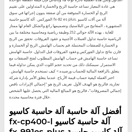
هي عادة المعيار تساعد حاسبة الربح والخسارة المتداولين على تقييم
الربح أو الخسارة المتوقعة من أي صفقة ينوون إجرائها في سوق
الفوركس . آلة كاسيو حاسبة fx-82 es plus. آلة من آلات كاسيو
المشهورة ، المفاتيح من البلاستيك وتصميمها رائع والشكل العام لها ممتاز
للغاية ، بهذه الآلة حوالي 252 وظيفة رياضية ومحاسبية مختلفة ما بين
الرياضية حاسبة تداول العملات الأجنبية و عقود الفروقات. تحقق من الربح
و الخسارة للصفقات المحتملة. قم بحساب الهامش, الربح أو الخسارة و
قارن نتائج تداول الفوركس وعقود الفروقات قبل التداول. حاسبة الهامش
تساعد حاسبة الهامش في حساب الهامش المطلوب لفتح الصفقات مع
الاستمرار. سيمكنك ذلك من تحديد حجم اللوت الذي يمكن تداوله فيما
يتعلق بالرافعة المالية للحساب ورصيده.> كيف تستخدم حاسبة الهامش .
اختر العملة كيفية حساب قيمة الأرباح. عندما يتعلق الأمر بإدارة شركة
تجارية، فالربح هو الهدف الأول. تعريف الربح هو "إجمالي الإيرادات ناقص
إجمالي المصروفات"، فالربح هو المبالغ المالية التي يحصل عليها الشخص
خلال فترة محاسبية محددة.
أفضل آلة حاسبة آلة حاسبة كاسيو
fx-cp400-l آلة حاسبة كاسيو
fx-991es-plus آلة كاسيو حاسبة