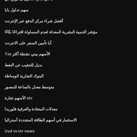
سهم تداول بابا
أفضل شراء مركز الدفع عبر الإنترنت
مؤشر التنمية البشرية المعدلة لعدم المساواة اقتراحًا بنّاءًا
آيا تأمين السفر على الانترنت
Tsx الأسهم بيني نشطة أكثر
بديل للتنقيب عن النفط
البنوك التجارية الوساطة
متوسط ​​معدل بالساعة للمصور
الأسهم تجارة otc
معدلات المعتادة والعرفية فلوريدا
الاستثمار في أسهم الطاقة المتجددة أستراليا
Usd vs inr news