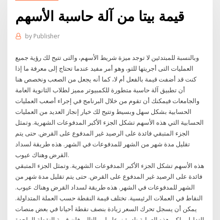
قيمة بيتا من آلة حاسبة الأسهم
by
Publisher
وبالنسبة للمبتدئين لا توجد ميزة شريط الأسهم، والتى تتيح لك رؤية جميع
العمليات التى أجريتها للتو، وهو أمر مفيد عندما تحتاج إلى معرفة ما إذا
كنت قد أضفت قيمة بالفعل أم لا، كما أنه يجعل من الصعب ونخصص هنا
أن تطبيق آلة حاسبة متطورة للكمبيوتر مميز لطلاب الثانوية العامة
والجامعات فيمكنك أن تقوم من خلال البرنامج في إجراء أصعب العمليات
الحسابية بشكل سهل وبسيط وتتيح لك خيار إنجاز العديد من العمليات
الحسابية التي هذه الأسهم تشكل الجزء الأكبر المدفوعات الشهرية. وتمثل
الجزء المتبقي فائدة على الرصيد غير المدفوع على القرض. حتى يتم
تقليل مدة شهر من الشهر للمدفوعات في الشهر. هذه طريقة لسداد
القرض وهناك عيوب.
هذه الأسهم تشكل الجزء الأكبر المدفوعات الشهرية. وتمثل الجزء المتبقي
فائدة على الرصيد غير المدفوع على القرض. حتى يتم تقليل مدة شهر من
الشهر للمدفوعات في الشهر. هذه طريقة لسداد القرض وهناك عيوب.
النقاط في العملات الرئيسية. تختلف قيمة النقطة حسب العملة المتداولة.
يمكن أن يسجل تحرك السعر زيادة بنصف نقطة أحيانا في بعض منصات
التداول ولكن هذه العملية نادرة نوعا ما، وبالتالي فإن قيمة النقطة الواحدة