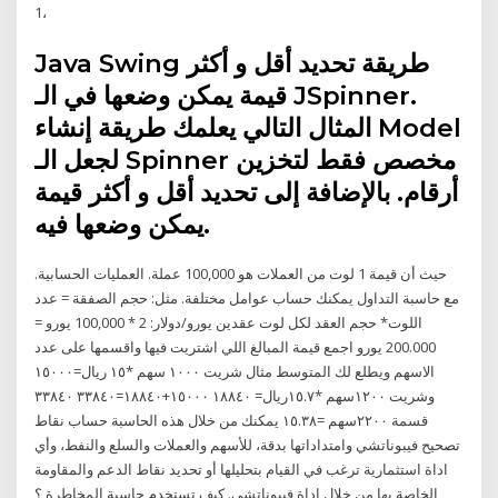
1،
Java Swing طريقة تحديد أقل و أكثر
قيمة يمكن وضعها في الـ JSpinner.
المثال التالي يعلمك طريقة إنشاء Model
لجعل الـ Spinner مخصص فقط لتخزين
أرقام. بالإضافة إلى تحديد أقل و أكثر قيمة
يمكن وضعها فيه.
حيث أن قيمة 1 لوت من العملات هو 100,000 عملة. العمليات الحسابية.
مع حاسبة التداول يمكنك حساب عوامل مختلفة. مثل: حجم الصفقة = عدد
اللوت* حجم العقد لكل لوت عقدين يورو/دولار: 2 * 100,000 يورو =
200.000 يورو اجمع قيمة المبالغ اللي اشتريت فيها واقسمها على عدد
الاسهم ويطلع لك المتوسط مثال شريت ١٠٠٠ سهم *١٥ ريال=١٥٠٠٠
وشريت ١٢٠٠سهم *١٥.٧ريال= ١٨٨٤٠ ١٥٠٠٠+١٨٨٤٠=٣٣٨٤٠ ٣٣٨٤٠
قسمة ٢٢٠٠سهم =١٥.٣٨ يمكنك من خلال هذه الحاسبة حساب نقاط
تصحيح فيبوناتشي وامتداداتها بدقة، للأسهم والعملات والسلع والنفط، وأي
اداة استثمارية ترغب في القيام بتحليلها أو تحديد نقاط الدعم والمقاومة
الخاصة بها من خلال اداة فيبوناتشي. كيف تستخدم حاسبة المخاطرة ؟