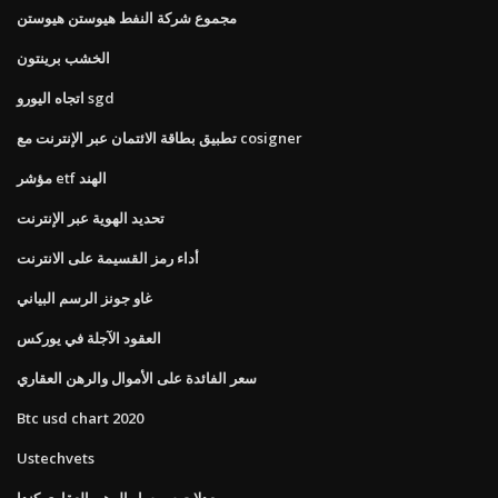
مجموع شركة النفط هيوستن هيوستن
الخشب برينتون
اتجاه اليورو sgd
تطبيق بطاقة الائتمان عبر الإنترنت مع cosigner
مؤشر etf الهند
تحديد الهوية عبر الإنترنت
أداء رمز القسيمة على الانترنت
غاو جونز الرسم البياني
العقود الآجلة في يوركس
سعر الفائدة على الأموال والرهن العقاري
Btc usd chart 2020
Ustechvets
معدلات سمسار الرهن العقاري كندا