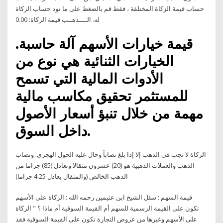
حساب قيمة الزكاة المختلفة ، فقط قم بالضغط على ما تود حساب الزكاة
له. الــــذهــب قيمة الزكاة: 0.00
قيمة خيارات الأسهم آلة حاسبة.
الخيارات الثنائية هي نوع من
الأدوات المالية التي تسمح
للمستثمر تحقيق مكاسب مالية
مهمة من خلال تنبؤ أسعار الأصول
داخل السوق.
الزكاة لا تجب في الذهب إلا إذا بلغ نصاباً وحال عليه الحول الهجري. ونصاب
الذهب والعملات الذهبية هو ‏(‏‏20‏‏)‏ عشرون مثقالا وتعادل ‏(‏‏85‏‏)‏ جراما من
الذهب الخالص ‏(‏والمثقال يعادل ‏4.25‏ جراما‏)‏
قيمة السهم : سئل الشيخ ابن عثيمين رحمه الله : الزكاة على الأسهم
تكون على القيمة الرسمية للسهم أم القيمة السوقية أم ماذا ؟ " الزكاة
على الأسهم وغيرها من عروض التجارة تكون على القيمة السوقية فقد