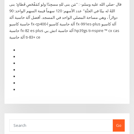
قال -صلي الله عليه وسلم- : "مَن بنى للهِ مسجِدًا ولو كمَفْحَصِ قَطاةٍ؛ بنى
اللهُ له بيتًا في الجنَّةِ" عدد الأسهم: 120 سهماً قيمة السهم الواحد: 90
دولاراً ، وهي مساحة المصلي الواحد في المسجد. أفضل آلة حاسبة آلة
حاسبة كاسيو fx-cp400-l آلة حاسبة كاسيو fx-991es-plus آلة كاسيو
حاسبة fx-82 es plus آلة حاسبة اتش بي hp39gs ti-nspire ™ cx cas
آلة حاسبة ti-83+ ce
Go