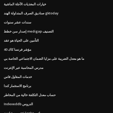
خيارات المغذيات الآجلة الماشية
صناديق الصرف المتداولة الهند gktoday
سندات عشر سنوات
إصدار سن خطط medigap التصنيف
التأمين على الحياة هو عقد
مؤشر فرنسا كاك 40
ما هو معدل الضريبة على مزايا الضمان الاجتماعي الخاصة بي
مدرس المحاسبة عبر الإنترنت
خدمات المقاول فاس
برنامج الاستثمار كندا
حساب معدل التكلفة خالية من المخاطر
Indexeddb الدروس
بورصة لندن sri lanka راتب