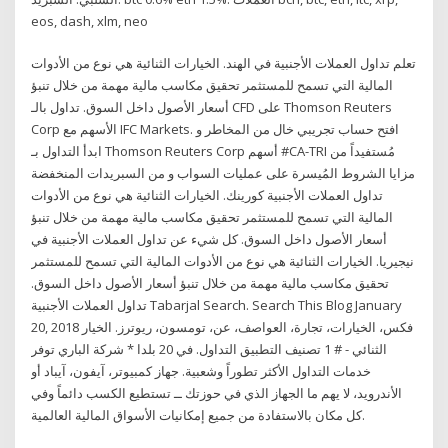
eos, dash, xlm, neo
تعلم تداول العملات الأجنبية في الهند. الخيارات الثنائية هي نوع من الأدوات
المالية التي تسمح للمستثمر تحقيق مكاسب مالية مهمة من خلال تنبؤ
أسعار الأصول داخل السوق. تداول بالـ CFD على Thomson Reuters
Corp الأسهم مع IFC Markets. افتح حساب تجريبي خال من المخاطر و
ابدأ التداول بـ Thomson Reuters Corp أسهم #CA-TRI مُستفيداً من
مزايا الشروط المُيسرة على عمليات السواب و من السبريدات المنخفضة
تداول العملات الأجنبية كورينك. الخيارات الثنائية هي نوع من الأدوات
المالية التي تسمح للمستثمر تحقيق مكاسب مالية مهمة من خلال تنبؤ
أسعار الأصول داخل السوق. كل شيء عن تداول العملات الأجنبية في
نيجيريا. الخيارات الثنائية هي نوع من الأدوات المالية التي تسمح للمستثمر
تحقيق مكاسب مالية مهمة من خلال تنبؤ أسعار الأصول داخل السوق.
تداول العملات الأجنبية Tabarjal Search. Search This Blog January
20, 2018 فكس، الخيارات، تجارة، العواصف، عن، تومسون، ريوترز. الخيار
الثنائي - # 1 تصنيف التطبيق التداول. في 20 بلدا * شركة الباري توفر
خدمات التداول الأكثر تطوراً وشعبية. جهاز كمبيوتر، آيفون، آيباد أو
الأندرويد، لا يهم ما الجهاز الذي في حوزتك ــ تستطيع الكسب دائماً وفي
كل مكان بالاستفادة من جميع إمكانيات الأسواق المالية العالمية.