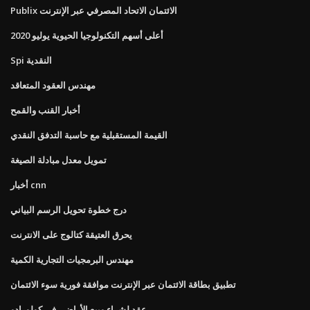
Publix الائتمان الاتحاد المصرفي عبر الإنترنت
أعلى أسهم التكنولوجيا الحيوية يوليو 2020
Spi النقدية
مهندس العقود المتعاقد
أخبار القنب والقمح
القيمة المستقبلية مع حاسبة التدفق النقدي
تمويل معدل مبادلة الصيغة
أخبار cnn
درج خطوة تحويل الرسم البياني
يحرق العتيقة كتالوج على الانترنت
مهندس البرمجيات التجارية الكمية
تطبيق بطاقة الائتمان عبر الإنترنت موافقة فورية سوء الائتمان
عقد لشراء وبيع الأراضي في كولورادو