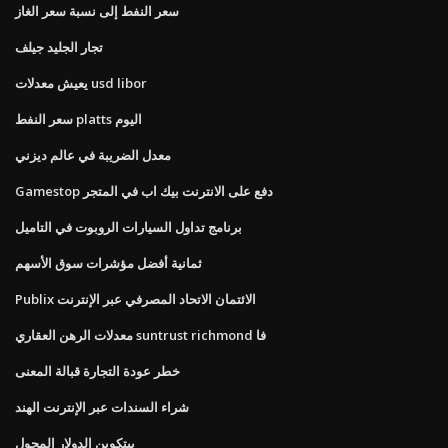
سعر النفط إلى نسبة سعر الغاز
تجار الجليد جيلف
يعيش معدلات usd libor
سعر النفط platts اليوم
معدل الضريبة في عالم ديزني
Gamestop دفع على الانترنت بيك اب في المتجر
برنامج تداول السيارات الروبوت في التاميل
ثمانية أفضل مؤشرات سوق الأسهم
Publix الائتمان الاتحاد المصرفي عبر الإنترنت
معدلات الرهن العقاري suntrust richmond فا
خطر عودة التجارة قبالة المعنى
شراء السندات عبر الإنترنت الهند
بيتكوين الدولار المحول