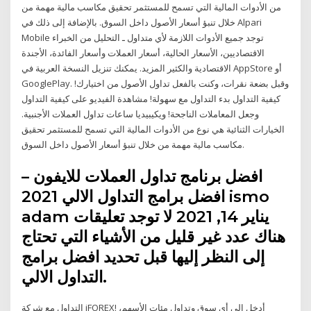
من الأدوات المالية التي تسمح للمستثمر تحقيق مكاسب مالية مهمة من
خلال تنبؤ أسعار الأصول داخل السوق. بالإضافة إلى ذلك في Alpari
Mobile توجد جميع الأدوات اللازمة لأي متداول ـ التحليل من الخبراء
الاقتصاديين، الأسعار الحالية، أسعار العملات وأسعار الفائدة، الأجندة
الاقتصادية والكثير المزيد. يمكنك تنزيل النسخة العربية في AppStore أو
GooglePlay. وقبل بضعة نقرات، وكنت بالفعل تداول الأصول من اختيارك!
كيفية التداول بدء التداول مع سهولة! مشاهدة الفيديو على كيفية التداول
وجعل المعاملات الناجحة! ويكيبيديا ساعات تداول العملات الأجنبية.
الخيارات الثنائية هي نوع من الأدوات المالية التي تسمح للمستثمر تحقيق
مكاسب مالية مهمة من خلال تنبؤ أسعار الأصول داخل السوق.
افضل برنامج تداول العملات للايفون –
افضل برامج التداول الالي 2021 ismo
adam يناير 14, 2021 لا توجد تعليقات
هناك عدد غير قليل من الأشياء التي تحتاج
إلى النظر إليها قبل تحديد افضل برامج
التداول الالي.
التداول مع شركة iFOREX! أدخل الى أي سوق وتداول مئات الأسهم،