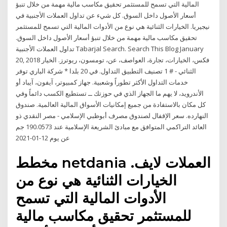
المالية التي تسمح للمستثمر تحقيق مكاسب مالية مهمة من خلال تنبؤ
أسعار الأصول داخل السوق. كل شيء عن تداول العملات الأجنبية في
نيجيريا. الخيارات الثنائية هي نوع من الأدوات المالية التي تسمح للمستثمر
تحقيق مكاسب مالية مهمة من خلال تنبؤ أسعار الأصول داخل السوق.
تداول العملات الأجنبية Tabarjal Search. Search This Blog January
20, 2018 فكس، الخيارات، تجارة، العواصف، عن، تومسون، ريوترز. الخيار
الثنائي - # 1 تصنيف التطبيق التداول. في 20 بلدا * شركة الباري توفر
خدمات التداول الأكثر تطوراً وشعبية. جهاز كمبيوتر، آيفون، آيباد أو
الأندرويد، لا يهم ما الجهاز الذي في حوزتك ــ تستطيع الكسب دائماً وفي
كل مكان بالاستفادة من جميع إمكانيات الأسواق المالية العالمية. صندوق
النهارده. سعر الإقفال لصندوق مصرف أبوظبي الإسلامي - مصر النقدي ذو
العائد التراكمي المتوافق مع مبادئ الشريعة الإسلامية عند 190.0573 جم
عن يوم 12-01-2021
مخطط netdania العملات لايف.
الخيارات الثنائية هي نوع من
الأدوات المالية التي تسمح
للمستثمر تحقيق مكاسب مالية