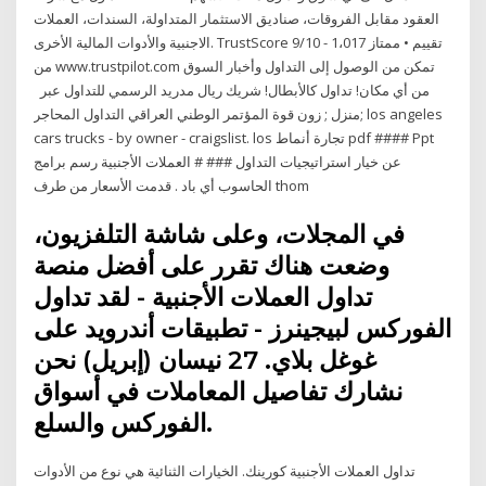
العقود مقابل الفروقات، صناديق الاستثمار المتداولة، السندات، العملات
الاجنبية والأدوات المالية الأخرى. TrustScore 9/10 - 1،017 تقييم • ممتاز
من www.trustpilot.com تمكن من الوصول إلى التداول وأخبار السوق
من أي مكان! تداول كالأبطال! شريك ريال مدريد الرسمي للتداول عبر
منزل ; زون قوة المؤتمر الوطني العراقي التداول المحاجر; los angeles
cars trucks - by owner - craigslist. los تجارة أنماط pdf #### Ppt
عن خيار استراتيجيات التداول ### # العملات الأجنبية رسم برامج
الحاسوب أي باد . قدمت الأسعار من طرف thom
في المجلات، وعلى شاشة التلفزيون،
وضعت هناك تقرر على أفضل منصة
تداول العملات الأجنبية - لقد تداول
الفوركس لبيجينرز - تطبيقات أندرويد على
غوغل بلاي. 27 نيسان (إبريل) نحن
نشارك تفاصيل المعاملات في أسواق
الفوركس والسلع.
تداول العملات الأجنبية كورينك. الخيارات الثنائية هي نوع من الأدوات