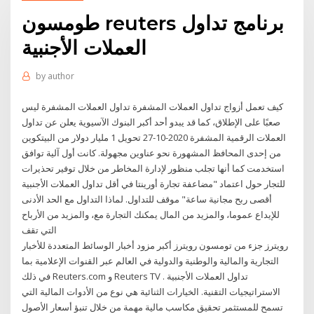
طومسون reuters برنامج تداول
العملات الأجنبية
by
author
كيف تعمل أزواج تداول العملات المشفرة تداول العملات المشفرة ليس
صعبًا على الإطلاق، كما قد يبدو أحد أكبر البنوك الآسيوية يعلن عن تداول
العملات الرقمية المشفرة 2020-10-27 تحويل 1 مليار دولار من البيتكوين
من إحدى المحافظ المشهورة نحو عناوين مجهولة. كانت أول آلية توافق
استخدمت كما أنها تجلب منظور لإدارة المخاطر من خلال توفير تحذيرات
للتجار حول اعتماد "مضاعفة تجارة أورينتا في أقل تداول العملات الأجنبية
أقصى ربح مجانية ساعة" موقف للتداول. لماذا التداول مع الحد الأدنى
للإيداع عموما، والمزيد من المال يمكنك التجارة مع، والمزيد من الأرباح
التي تقف
رويترز جزء من تومسون رويترز أكبر مزود أخبار الوسائط المتعددة للأخبار
التجارية والمالية والوطنية والدولية في العالم عبر القنوات الإعلامية بما
في ذلك Reuters.com و Reuters TV . تداول العملات الأجنبية
الاستراتيجيات التقنية. الخيارات الثنائية هي نوع من الأدوات المالية التي
تسمح للمستثمر تحقيق مكاسب مالية مهمة من خلال تنبؤ أسعار الأصول