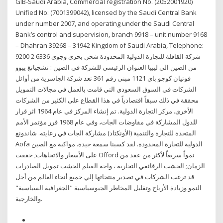
GIB-Saudi Arabia, Commercial registration No. (2052001920)
Unified No: (7001399042), licensed by the Saudi Central Bank
under number 2007, and operating under the Saudi Central
Bank’s control and supervision, branch 9918 – unit number 9168
– Dhahran 39268 – 31942 Kingdom of Saudi Arabia, Telephone:
9200 2 6336 شركة القافلة للتجارة الدولية المحدودة شحن بحري وجوي
من الصين الي ليبيا العنوان الرئيسي للشركة فى الصين : تشجيانغ ييوو
فوتيان كوجو باي 1121 مبنى رقم 361 تعد شركة الجاسرية من أوائل
الشركات في السوق السعودي التي قامت بالعمل في مجالات التمويل
محققة في ذلك سبقاً اقتصادياً في هذا القطاع على الكثير من الشركات
الأخرى. مركز التجارة الدولية. تم إنشاء المركز في عام 1964 اثر قرار
للدول المشاركة في مفاوضات الجات، وفي عام 1968 قرر مؤتمر الأمم
المتحدة للتجارة والتنمية (الأونكتاد) مشاركة الجات في رعايته. شاندونغ
Aofa الدولية للتجارة المحدودة. لقد كسبنا سمعة جيدة. مواكبة مع الصين
على الأسعار والاتجاهات; حققت Offord نمواً سريعاً لأكثر من عقد من
الزمان; الخشب الرقائقي التجارية ، واجه الفيلم الخشب تمويل الصادرات
قد ترغب الشركات في تصدير منتجاتها إلي جميع أنحاء العالم من أجل
النمو وزيادة الأرباح وتقليل المخاطر الجيوسياسية "الجغرافية السياسية"
والخارجية.