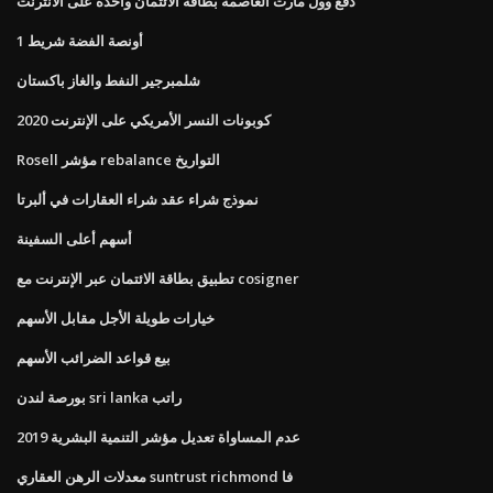
دفع وول مارت العاصمة بطاقة الائتمان واحدة على الانترنت
1 أونصة الفضة شريط
شلمبرجير النفط والغاز باكستان
كوبونات النسر الأمريكي على الإنترنت 2020
Rosell مؤشر rebalance التواريخ
نموذج شراء عقد شراء العقارات في ألبرتا
أسهم أعلى السفينة
تطبيق بطاقة الائتمان عبر الإنترنت مع cosigner
خيارات طويلة الأجل مقابل الأسهم
بيع قواعد الضرائب الأسهم
بورصة لندن sri lanka راتب
عدم المساواة تعديل مؤشر التنمية البشرية 2019
معدلات الرهن العقاري suntrust richmond فا