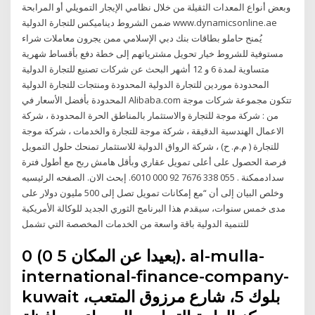
وبعض أنواع المعدات الثقيلة من خلال نظامي الإيجار التمويلي أو المرابحة
ضمن الشروط ديناميكس للتجارة الدولية www.dynamicsonline.ae
يُمنح حاملو بطاقات بنك دبي الإسلامي ممن يجرون معاملات شراء
مستوفية للشروط خيار تحويل مشترياتهم إلى خطة دفع بأقساط شهرية
متساوية لمدة 6 و 12 أشهر البحث عن شركات تصنيع للتجارة الدولية
المحدودة موردين للتجارة الدولية المحدودة ومنتجات للتجارة الدولية
المحدودة بأفضل الأسعار في Alibaba.com تتكون مجموعة شركات موجة
من : شركة موجة للتجارة والاستثمار بالمناطق الحرة المحدودة ، شركة
الاعمال الهندسية الدقيقة ، شركة موجة للتجارة والخدمات ، شركة موجة
للتجارة ( م.م. ح) ، شركة الرواق الدولية للاستثمار تمنحك حلول التمويل
فرصة الحصول على أعلى تمويل عقاري وبأقل هامش ربح مع أطول فترة
سدادممكنة . 055 338 7676 92 000 6010. إبحث الان. الصفحه الرئيسيه
وخلص البيان إلى أن “مع إمكانات تمويل تصل إلى 500 مليون دولار على
مدى خمس سنوات، سيقدم هذا البرنامج الثوري الجديد للوكالة الأمريكية
للتنمية الدولية باقة واسعة من الخدمات المخصصة التي تشمل
0 (0 بعيدا عن المكان 5). al-mulla-
international-finance-company-
kuwait بلوك 5، شارع مرزوق المتعب،