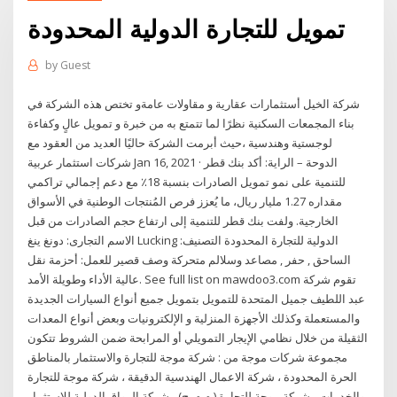
تمويل للتجارة الدولية المحدودة
by
Guest
شركة الخيل أستثمارات عقارية و مقاولات عامةو تختص هذه الشركة في
بناء المجمعات السكنية نظرًا لما تتمتع به من خبرة و تمويل عالٍ وكفاءة
لوجستية وهندسية ،حيث أبرمت الشركة حاليًا العديد من العقود مع
شركات استثمار عربية Jan 16, 2021 · الدوحة – الراية: أكد بنك قطر
للتنمية على نمو تمويل الصادرات بنسبة 18٪ مع دعم إجمالي تراكمي
مقداره 1.27 مليار ريال، ما يُعزز فرص المُنتجات الوطنية في الأسواق
الخارجية. ولفت بنك قطر للتنمية إلى ارتفاع حجم الصادرات من قبل
الاسم التجارى: دونغ ينغ Lucking الدولية للتجارة المحدودة التصنيف:
الساحق , حفر , مصاعد وسلالم متحركة وصف قصير للعمل: أحزمة نقل
عالية الأداء وطويلة الأمد. See full list on mawdoo3.com تقوم شركة
عبد اللطيف جميل المتحدة للتمويل بتمويل جميع أنواع السيارات الجديدة
والمستعملة وكذلك الأجهزة المنزلية و الإلكترونيات وبعض أنواع المعدات
الثقيلة من خلال نظامي الإيجار التمويلي أو المرابحة ضمن الشروط تتكون
مجموعة شركات موجة من : شركة موجة للتجارة والاستثمار بالمناطق
الحرة المحدودة ، شركة الاعمال الهندسية الدقيقة ، شركة موجة للتجارة
والخدمات ، شركة موجة للتجارة ( م.م. ح) ، شركة الرواق الدولية للاستثمار