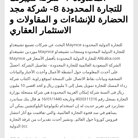
للتجارة المحدودة 8- شركة مجد
الحضارة للإنشاءات و المقاولات و
الاستثمار العقاري
البحث عن شركات تصنيع تشينغداو Maynice للتجارة الدولية المحدودة
موردين تشينغداو Maynice للتجارة الدولية المحدودة ومنتجات تشينغداو
Maynice للتجارة الدولية المحدودة بأفضل الأسعار في Alibaba.com
الشركة السعودية العالمية للتجارة المحدودة - تفاصيل الشركة. احصلْ
على أحدث المعلومات حول أنشطة الأعمال وأحدث الأخبار والبيانات
الصحفية وبيانات نقاط الاتصال على النسخة لموقع زاوية. اكتتاب شركة
رداء المسك للتجارة تمويل يصل إلى 5 مليون ريال و كحد اقصى 10 مليون
ريال فى السنة شركة إمكان العربية المحدودة هي شركة مسجلة بوزارة
التجارة بسجل رقم 4030311316 وتاريخه 16/01/1440 هـ قال بنك ستاندرد
تشارترد في تقرير حديث له إن استخدام تكنولوجيا البلوكتشين يمكن أن
يساهم في سد فجوة التجارة العالمية، والتي تفاقمت مع آثار انتشار
فيروس كورونا حول العالم.. وتشير أحدث تقديرات من غرفة التجارة
الدولية (icc