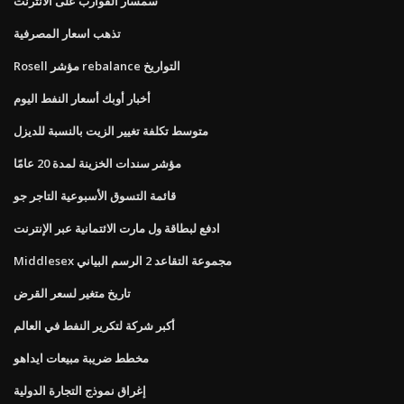
سمسار القوارب على الانترنت
تذهب اسعار المصرفية
Rosell مؤشر rebalance التواريخ
أخبار أوبك أسعار النفط اليوم
متوسط ​​تكلفة تغيير الزيت بالنسبة للديزل
مؤشر سندات الخزينة لمدة 20 عامًا
قائمة التسوق الأسبوعية التاجر جو
ادفع لبطاقة ول مارت الائتمانية عبر الإنترنت
Middlesex مجموعة التقاعد 2 الرسم البياني
تاريخ متغير لسعر القرض
أكبر شركة لتكرير النفط في العالم
مخطط ضريبة مبيعات ايداهو
إغراق نموذج التجارة الدولية