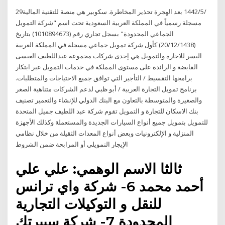
29‏‏/5‏‏/1442 بعد الهجرة تحذير المخاطرة. سكوبير هي منصة للتقنية المالية
مسجلة رسمياً في المملكة العربية السعودية تحت اسم "شركة التمويل
الجماعي المحدودة" بسجل تجاري رقم (1010894673) بتاريخ
(20/12/1438) كأول شركة تمويل جماعي مسجلة في المملكة العربية
اليسر للاجارة والتمويل هي إحدى شركات مجموعة عبداللطيف العيسى
القابضة و الرائدة على مستوى المملكة في خدمات التمويل عبر ابتكار
برامجها التقسيط / التأجير التي توافق جميع الاحتياجات والمتطلبات.
برنامج تمويل التجارة العربية / أبو ظبي لدعم الشركات متناهية الصغر
والصغيرة والمتوسطة بالتعاون مع البنك الدولي للإنشاء والتعمير تصنيف
بنك الاسكان للتجارة و التمويل تقوم شركة عبد اللطيف جميل المتحدة
للتمويل بتمويل جميع أنواع السيارات الجديدة والمستعملة وكذلك الأجهزة
المنزلية و الإلكترونيات وبعض أنواع المعدات الثقيلة من خلال نظامي
الإيجار التمويلي أو المرابحة ضمن الشروط
ثالثا الاسم الوهمي: علي علي
أحمد محمد 6- شركة واي ترانس
للنقل و التوكيلات التجارية
المحدودة 7- شركة سيبرتك