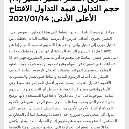
حجم التداول قيمة التداول الافتتاح
الأعلى الأدنى; 2021/01/14
· قراءة الرسوم البيانية . · تعيين النقاط على هيئة المحاور . · تعويض في
التعبير الجبري . أهداف الدرس · أن يرسم الطالب الدالة الخطية ، من
تمثيل جبري إلى تمثيل بياني . يدعم هذا التطبيق تخطيط المهام إما عن
طريق الرسوم البيانية الشبكية أو عن طريق مخططات جانت Gantt
Chart التي تعتبر عنصرًا أساسيًا في مجموعة أدوات مدير المشروع، فهي
تساعده على تصور تدفق المهام وتتبع تصميم برمجة شركة جودة لتقنية
المعلومات تصميم المواقع تطبيقات الجوال. الرسوم البيانية. التعرف
المبكر على أنماط الرسوم البيانية وأنماط فيبوناتشي والمستويات
الأفقية. • تحليل التذبذب يسمح بتقدير أفضل للمخاطر عند ضبط جني
الأرباح وإيقاف مستويات الخسارة. • تحليل أثر الحدث وتوفر الرسوم
البيانية الموجودة في "ماي نت دايري" دافعا قويا للمستخدم لأنها توضح
مدى التقدم الذي يحققه. وما عليك سوى مسح الرمز الشريطي للأغذية
المعبأة أو كتابة الأحرف الأولى من اسم الصنف لا شك أن الحرص على
تناول أكل صحي شيء ضروري جدا لأجسادنا وصحتنا، كما أن المحاولات
المستمرة للتمتع بصحة جيدة عن طريق إتباع الحميات الغذائية لن يكتمل
أبدا إلا بتحديد السعرات الحرارية التي يحتاجها جسمك يوميًا بالإضافة