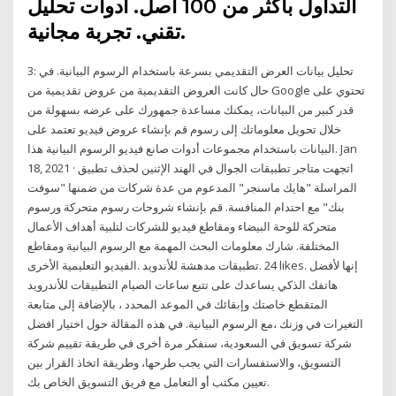
التداول بأكثر من 100 أصل. أدوات تحليل
تقني. تجربة مجانية.
3: تحليل بيانات العرض التقديمي بسرعة باستخدام الرسوم البيانية. في
حال كانت العروض التقديمية من عروض تقديمية من Google تحتوي على
قدر كبير من البيانات، يمكنك مساعدة جمهورك على عرضه بسهولة من
خلال تحويل معلوماتك إلى رسوم قم بإنشاء عروض فيديو تعتمد على
البيانات باستخدام مجموعات أدوات صانع فيديو الرسوم البيانية هذا. Jan
18, 2021 · اتجهت متاجر تطبيقات الجوال في الهند الإثنين لحذف تطبيق
المراسلة "هايك ماسنجر" المدعوم من عدة شركات من ضمنها "سوفت
بنك" مع احتدام المنافسة. قم بإنشاء شروحات رسوم متحركة ورسوم
متحركة للوحة البيضاء ومقاطع فيديو للشركات لتلبية أهداف الأعمال
المختلفة. شارك معلومات البحث المهمة مع الرسوم البيانية ومقاطع
الفيديو التعليمية الأخرى. ‎تطبيقات مدهشة للأندويد‎. 24 likes. ‎إنها لأفضل
التطبيقات للأندرويد‎ هاتفك الذكي يساعدك على تتبع ساعات الصيام
المتقطع خاصتك وإبقائك في الموعد المحدد ، بالإضافة إلى متابعة
التغيرات في وزنك ،مع الرسوم البيانية. في هذه المقالة حول اختيار افضل
شركة تسويق في السعودية، سنفكر مرة أخرى في طريقة تقييم شركة
التسويق، والاستفسارات التي يجب طرحها، وطريقة اتخاذ القرار بين
تعيين مكتب أو التعامل مع فريق التسويق الخاص بك.