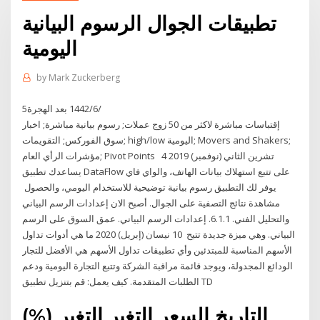
تطبيقات الجوال الرسوم البيانية
اليومية
by
Mark Zuckerberg
5‏‏/6‏‏/1442 بعد الهجرة
إقتباسات مباشرة لاكثر من 50 زوج عملات; رسوم بيانية مباشرة; اخبار
سوق الفوركس; التقويمات; high/low اليومية; Movers and Shakers;
مؤشرات الرأي العام; Pivot Points 4 تشرين الثاني (نوفمبر) 2019
يساعدك تطبيق DataFlow على تتبع استهلاك بيانات الهاتف، والواي فاي
يوفر لك التطبيق رسوم بيانية توضيحية للاستخدام اليومي، والحصول
مشاهدة نتائج التصفية على الجوال. أصبح الان إعدادات الرسم البياني
والتحليل الفني. 6.1.1. إعدادات الرسم البياني. عمق السوق على الرسم
البياني. وهي ميزة جديدة تتيح 10 نيسان (إبريل) 2020 ما هي أدوات تداول
الأسهم المناسبة للمبتدئين وأي تطبيقات تداول الأسهم هي الأفضل للتجار
الودائع المجدولة، ويوجد قائمة مراقبة الشركة وتتبع التجارة اليومية ودعم
الطلبات المتقدمة. كيف يعمل: قم بتنزيل تطبيق TD
التاريخ السعر التغير التغير (%)