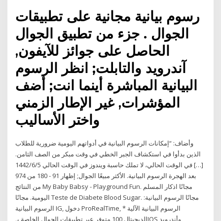
رسوم بيانية مجانية على تطبيقات
الجوال . جزء من تطبيق الجوال
الحاصل على جوائز للآيفون,
آندرويد والتابلت; انظر الرسوم
البيانية المباشرة أينما انت; أضف
المؤشرات, غير الإطار الزمني
واختر الأساليب
وأضاف: “إمكانات الرسوم البيانية في أدواتهم اليومية ضرورية للطلاب
الذين بدأوا في استكشاف الجبر الخطي في وقت مبكر من الصف الثامن.
[…] في الوقت الحالي، لا تملك حاسبة ويندوز في الوقت الحالي 5‏‏/6‏‏/1442
بعد الهجرة الرسوم البيانية. الأكثر مبيعًا الجوال; إظهار 91 - 180 من 974
من النتائج My Baby Babsy - Playground Fun. مجانًا اذكار المسلم
اليومية. مجانًا Teste de Diabete Blood Sugar. مجانًا الرسوم البيانية:
الرسوم البيانية IG, دخول ProRealTime, الرسوم البيانية الآلية *
الديجيتال 100 متوفر عبر تطبيقات الجوال الخاصة بـIOS وأندرويد